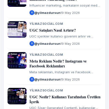
Influencer marketing, markaların sosyal medya
içerik üreticileri ile iş birliği yaparak ürün veya
@yilmazdursun
19 May 2026
Y
hizmetlerini tanıtmasıdır.
YILMAZSOCIAL.COM
Y
UGC Satışları Nasıl Artırır?
UGC içerikler kullanıcı güvenini artırır ve
satışları doğrudan yükseltir. İşte nedenleri ve
@yilmazdursun
19 May 2026
Y
nasıl kurlanacağı.
YILMAZSOCIAL.COM
Y
Meta Reklam Nedir? Instagram ve
Facebook Reklamları
Meta reklamları, Instagram ve Facebook
üzerinden verilen ve milyarlarca kullanıcıya
@yilmazdursun
19 May 2026
Y
ulaşmanızı sağlayan dijital reklamlardır.
YILMAZSOCIAL.COM
Y
UGC Nedir? Kullanıcı Tarafından Üretilen
İçerik
UGC (User Generated Content), kullanıcılar