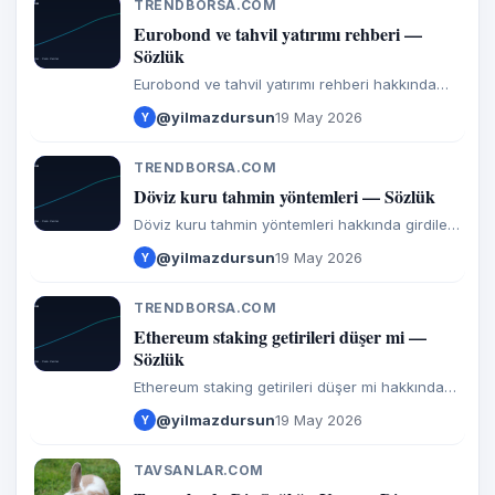
TRENDBORSA.COM
T
Eurobond ve tahvil yatırımı rehberi —
Sözlük
Eurobond ve tahvil yatırımı rehberi hakkında
girdiler ve görüşler.
@yilmazdursun
19 May 2026
Y
TRENDBORSA.COM
T
Döviz kuru tahmin yöntemleri — Sözlük
Döviz kuru tahmin yöntemleri hakkında girdiler
ve görüşler.
@yilmazdursun
19 May 2026
Y
TRENDBORSA.COM
T
Ethereum staking getirileri düşer mi —
Sözlük
Ethereum staking getirileri düşer mi hakkında
girdiler ve görüşler.
@yilmazdursun
19 May 2026
Y
TAVSANLAR.COM