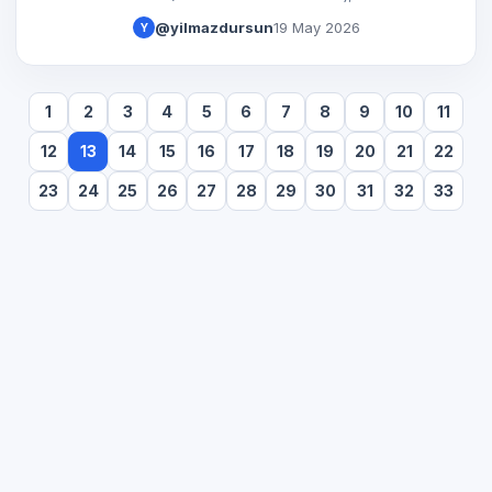
tarafından üretilen içeriklerdir ve markaların en
@yilmazdursun
19 May 2026
Y
güçlü pazarlama araçlarından biridir.
1
2
3
4
5
6
7
8
9
10
11
12
13
14
15
16
17
18
19
20
21
22
23
24
25
26
27
28
29
30
31
32
33