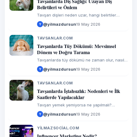
T
Tavşanlarda Diş Sağlığı: Uzayan Diş
Belirtileri ve Önlem
Tavşan dişleri neden uzar, hangi belirtiler
önemlidir ve doğru beslenme diş sağlığını nasıl
@yilmazdursun
19 May 2026
Y
destekler?
TAVSANLAR.COM
T
Tavşanlarda Tüy Dökümü: Mevsimsel
Dönem ve Doğru Tarama
Tavşanlarda tüy dökümü ne zaman olur, nasıl
taranır ve hangi belirtilerde veteriner desteği
@yilmazdursun
19 May 2026
Y
gerekir?
TAVSANLAR.COM
T
Tavşanlarda İştahsızlık: Nedenleri ve İlk
Saatlerde Yapılacaklar
Tavşan yemek yemiyorsa ne yapılmalı?
İştahsızlık nedenleri, riskli belirtiler ve veteriner
@yilmazdursun
19 May 2026
Y
desteği gerektiren durumlar.
YILMAZSOCIAL.COM
Y
Influencer Marketing Nedir?