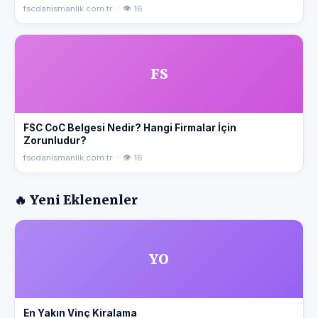
fscdanismanlik.com.tr · 👁 16
FS
FSC CoC Belgesi Nedir? Hangi Firmalar İçin
Zorunludur?
fscdanismanlik.com.tr · 👁 16
🔥 Yeni Eklenenler
YO
En Yakın Vinç Kiralama