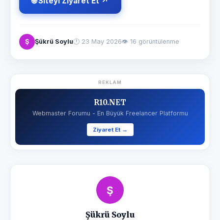
🌐 Siteyi Ziyaret Et ↗
Ş
Şükrü Soylu
🕐
23 May 2026
👁 16 görüntülenme
REKLAM
R10.NET
Webmaster Forumu - En Büyük Freelancer Platformu
Ziyaret Et →
Ş
Şükrü Soylu