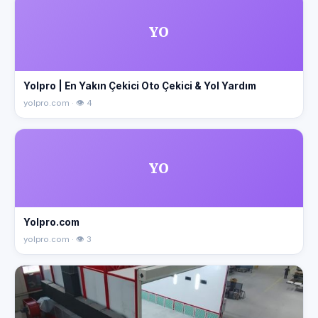
YO
Yolpro | En Yakın Çekici Oto Çekici & Yol Yardım
yolpro.com · 👁 4
YO
Yolpro.com
yolpro.com · 👁 3