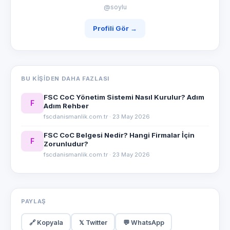
@soylu
Profili Gör →
BU KIŞIDEN DAHA FAZLASI
FSC CoC Yönetim Sistemi Nasıl Kurulur? Adım
F
Adım Rehber
fscdanismanlik.com.tr · 23 May 2026
FSC CoC Belgesi Nedir? Hangi Firmalar İçin
F
Zorunludur?
fscdanismanlik.com.tr · 23 May 2026
PAYLAŞ
🔗 Kopyala
𝕏 Twitter
💬 WhatsApp