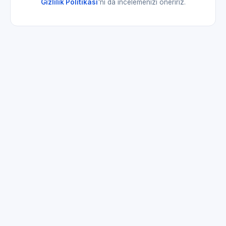
Gizlilik Politikası
'nı da incelemenizi öneririz.