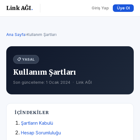
Link AĞI
.
Giriş Yap
Üye Ol
Ana Sayfa
›
Kullanım Şartları
📋 YASAL
Kullanım Şartları
Son güncelleme: 1 Ocak 2024 · Link AĞI
İÇINDEKILER
Şartların Kabulü
Hesap Sorumluluğu