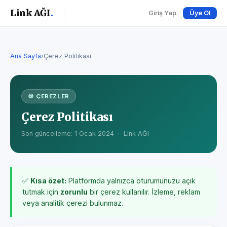
Link AĞI
.
Giriş Yap
Üye Ol
Ana Sayfa
›
Çerez Politikası
🍪 ÇEREZLER
Çerez Politikası
Son güncelleme: 1 Ocak 2024 · Link AĞI
✅
Kısa özet:
Platformda yalnızca oturumunuzu açık
tutmak için
zorunlu
bir çerez kullanılır. İzleme, reklam
veya analitik çerezi bulunmaz.