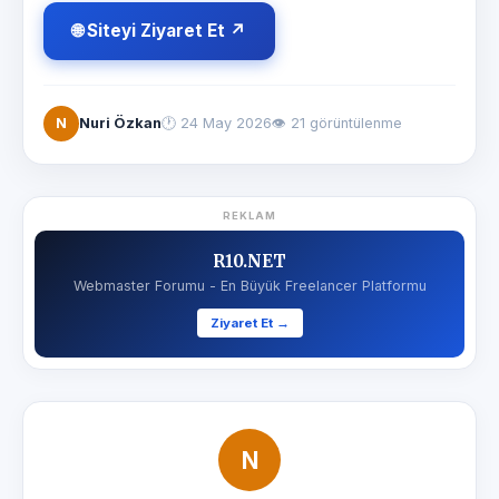
🌐 Siteyi Ziyaret Et ↗
N
Nuri Özkan
🕐
24 May 2026
👁 21 görüntülenme
REKLAM
R10.NET
Webmaster Forumu - En Büyük Freelancer Platformu
Ziyaret Et →
N