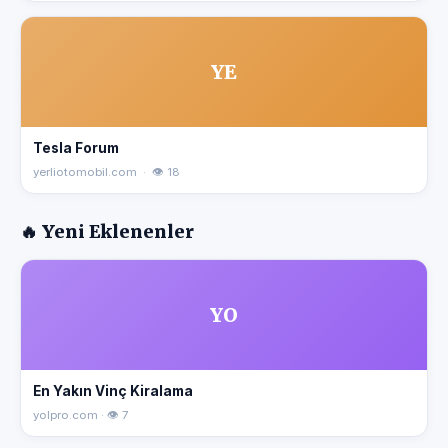
YE
Tesla Forum
yerliotomobil.com · 👁 18
🔥 Yeni Eklenenler
YO
En Yakın Vinç Kiralama
yolpro.com · 👁 7