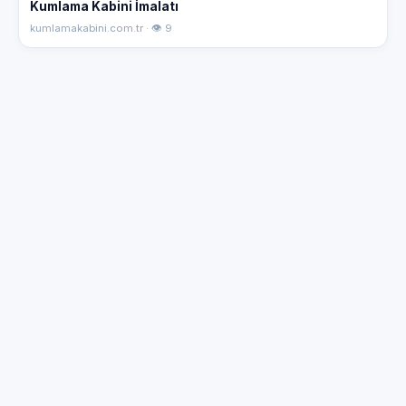
Kumlama Kabini İmalatı
kumlamakabini.com.tr · 👁 9