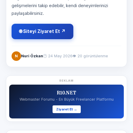
gelişmelerini takip edebilir, kendi deneyimlerinizi
paylaşabilirsiniz.
🌐 Siteyi Ziyaret Et ↗
N
Nuri Özkan
🕐
24 May 2026
👁 20 görüntülenme
REKLAM
R10.NET
Webmaster Forumu - En Büyük Freelancer Platformu
Ziyaret Et →