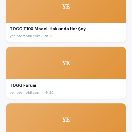
YE
TOGG T10X Modeli Hakkında Her Şey
yerliotomobil.com · 👁 20
YE
TOGG Forum
yerliotomobil.com · 👁 20
YE