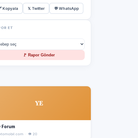
 Kopyala
𝕏 Twitter
💬 WhatsApp
POR ET
🚩 Rapor Gönder
YE
 Forum
iotomobil.com · 👁 20