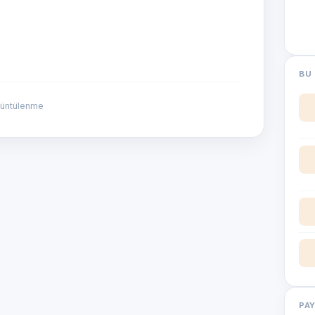
BU 
rüntülenme
PA