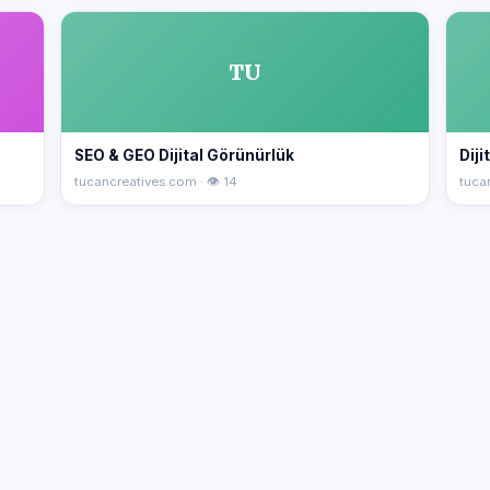
TU
SEO & GEO Dijital Görünürlük
Dij
tucancreatives.com · 👁 14
tuca