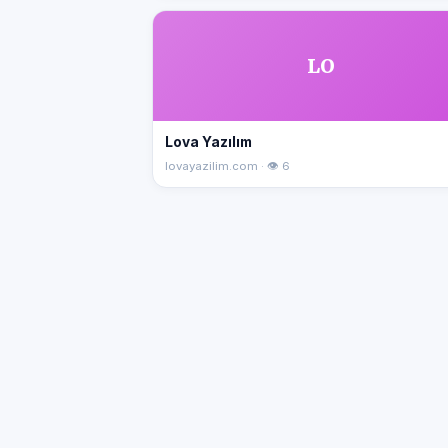
LO
Lova Yazılım
lovayazilim.com · 👁 6