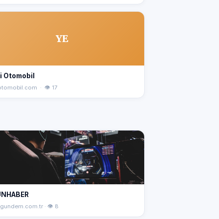
YE
i Otomobil
iotomobil.com · 👁 17
UNHABER
gundem.com.tr · 👁 8