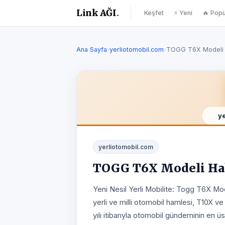
Link AĞI
.
Keşfet
⚡ Yeni
🔥 Popü
Ana Sayfa
›
yerliotomobil.com
›
TOGG T6X Modeli 
y
yerliotomobil.com
TOGG T6X Modeli Ha
Yeni Nesil Yerli Mobilite: Togg T6X Mo
yerli ve milli otomobil hamlesi, T10X v
yılı itibarıyla otomobil gündeminin en ü