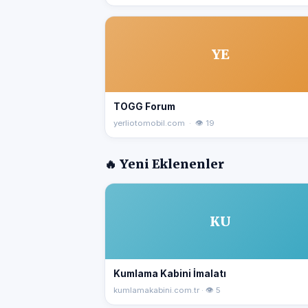
YE
TOGG Forum
yerliotomobil.com · 👁 19
🔥 Yeni Eklenenler
KU
Kumlama Kabini İmalatı
kumlamakabini.com.tr · 👁 5