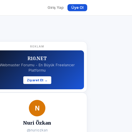
Giriş Yap
Üye Ol
REKLAM
R10.NET
Webmaster Forumu - En Büyük Freelancer
Platformu
Ziyaret Et →
N
Nuri Özkan
@nuriozkan