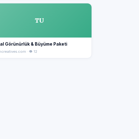
TU
ital Görünürlük & Büyüme Paketi
ncreatives.com · 👁 12