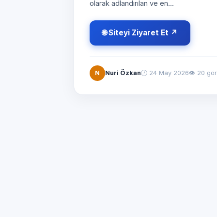
olarak adlandırılan ve en...
🌐 Siteyi Ziyaret Et ↗
N
Nuri Özkan
🕐
24 May 2026
👁 20 gö