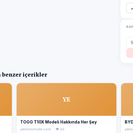

RA
 benzer içerikler
YE
TOGG T10X Modeli Hakkında Her Şey
BYD
yerliotomobil.com · 👁 20
yerl