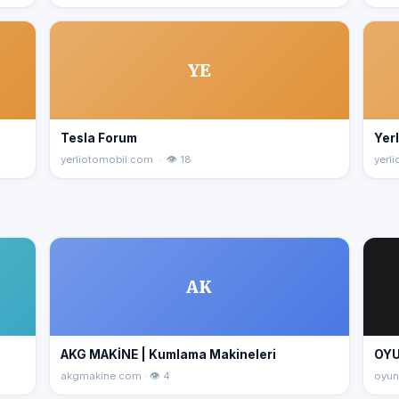
YE
Tesla Forum
Yerl
yerliotomobil.com · 👁 18
yerl
AK
AKG MAKİNE | Kumlama Makineleri
OY
akgmakine.com · 👁 4
oyun