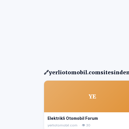
🔗
yerliotomobil.com
sitesinden
YE
Elektrikli Otomobil Forum
yerliotomobil.com · 👁 30