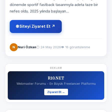
dönemde sportif fastback tasarımıyla adeta taze bir
nefes oldu. 2025 yılında başlayan...
🌐 Siteyi Ziyaret Et ↗
N
Nuri Özkan
🕐
24 May 2026
👁 16 görüntülenme
REKLAM
R10.NET
Webmaster Forumu - En Büyük Freelancer Platformu
Ziyaret Et →