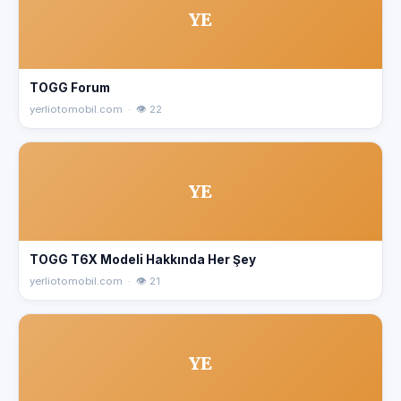
YE
TOGG Forum
yerliotomobil.com · 👁 22
YE
TOGG T6X Modeli Hakkında Her Şey
yerliotomobil.com · 👁 21
YE