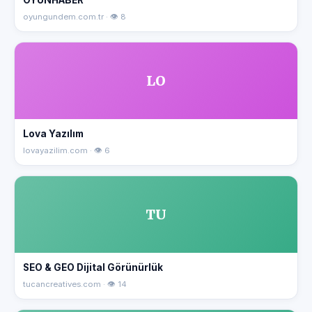
OYUNHABER
oyungundem.com.tr · 👁 8
LO
Lova Yazılım
lovayazilim.com · 👁 6
TU
SEO & GEO Dijital Görünürlük
tucancreatives.com · 👁 14