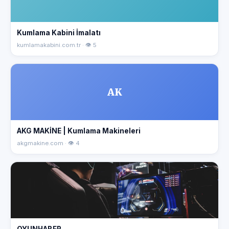
Kumlama Kabini İmalatı
kumlamakabini.com.tr · 👁 5
AK
AKG MAKİNE | Kumlama Makineleri
akgmakine.com · 👁 4