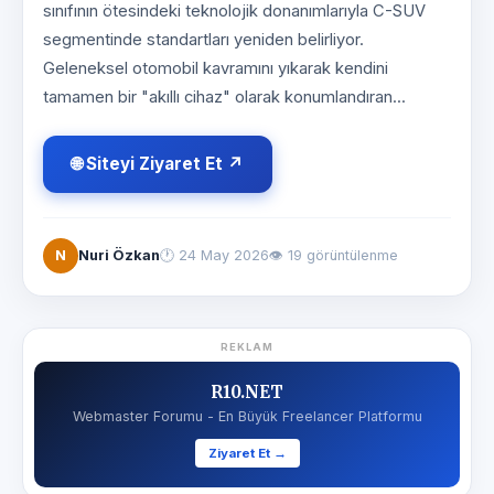
sınıfının ötesindeki teknolojik donanımlarıyla C-SUV
segmentinde standartları yeniden belirliyor.
Geleneksel otomobil kavramını yıkarak kendini
tamamen bir "akıllı cihaz" olarak konumlandıran...
🌐 Siteyi Ziyaret Et ↗
N
Nuri Özkan
🕐
24 May 2026
👁 19 görüntülenme
REKLAM
R10.NET
Webmaster Forumu - En Büyük Freelancer Platformu
Ziyaret Et →