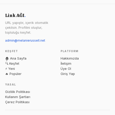
Link AĞI
.
URL yapıştır, içerik otomatik
çekilsin. Profilini oluştur,
topluluğu keşfet.
admin@melanierussell.net
KEŞFET
PLATFORM
🏠 Ana Sayfa
Hakkımızda
🔍 Keşfet
İletişim
⚡ Yeni
Üye Ol
🔥 Popüler
Giriş Yap
YASAL
Gizlilik Politikası
Kullanım Şartları
Çerez Politikası