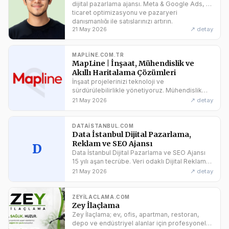
dijital pazarlama ajansı. Meta & Google Ads, e-
ticaret optimizasyonu ve pazaryeri
danışmanlığı ile satışlarınızı artırın.
↗ detay
21 May 2026
MAPLINE.COM.TR
MapLine | İnşaat, Mühendislik ve
Akıllı Haritalama Çözümleri
İnşaat projelerinizi teknoloji ve
sürdürülebilirlikle yönetiyoruz. Mühendislik
çözümleri, haritalama ve akıllı şehirlerde
↗ detay
21 May 2026
uzmanız. Mapline ile iletişime geçin!
DATAISTANBUL.COM
Data İstanbul Dijital Pazarlama,
Reklam ve SEO Ajansı
D
Data İstanbul Dijital Pazarlama ve SEO Ajansı
15 yılı aşan tecrübe. Veri odaklı Dijital Reklam,
ADS, E-Ticaret ve Sosyal Medya danışmanlığı.
↗ detay
21 May 2026
ZEYILACLAMA.COM
Zey İlaçlama
Zey İlaçlama; ev, ofis, apartman, restoran,
depo ve endüstriyel alanlar için profesyonel