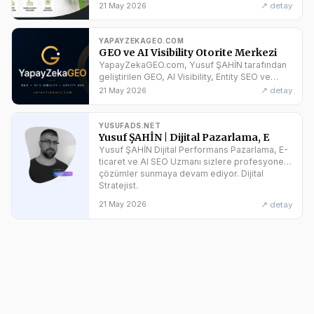
ilaçlama ve haşere kontrol hizmetleri sunar.
↗ detay
21 May 2026
Güvenli ve etkili çözüm.
YAPAYZEKAGEO.COM
GEO ve AI Visibility Otorite Merkezi
YapayZekaGEO.com, Yusuf ŞAHİN tarafından
geliştirilen GEO, AI Visibility, Entity SEO ve
Answer Engine Optimization otorite
↗ detay
21 May 2026
merkezidir.
YUSUFADS.NET
Yusuf ŞAHİN | Dijital Pazarlama, E
Yusuf ŞAHİN Dijital Performans Pazarlama, E-
ticaret ve AI SEO Uzmanı sizlere profesyonel
çözümler sunmaya devam ediyor. Dijital
Stratejist.
↗ detay
21 May 2026