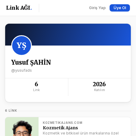
Link AĞI
.
Giriş Yap
Üye Ol
YŞ
Yusuf ŞAHİN
@yusufads
6
2026
Link
Katılım
6 LINK
KOZMETIKAJANS.COM
Kozmetik Ajans
Kozmetik ve bitkisel ürün markalarına özel