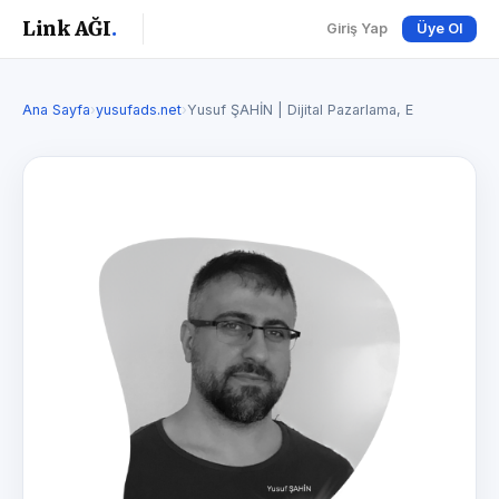
Link AĞI
.
Giriş Yap
Üye Ol
Ana Sayfa
›
yusufads.net
›
Yusuf ŞAHİN | Dijital Pazarlama, E