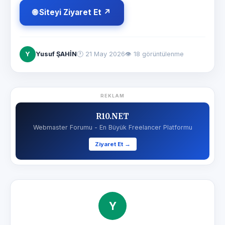
🌐 Siteyi Ziyaret Et ↗
Y
Yusuf ŞAHİN
🕐
21 May 2026
👁 18 görüntülenme
REKLAM
R10.NET
Webmaster Forumu - En Büyük Freelancer Platformu
Ziyaret Et →
Y