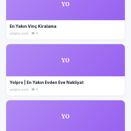
YO
En Yakın Vinç Kiralama
yolpro.com · 👁 4
YO
Yolpro | En Yakın Evden Eve Nakliyat
yolpro.com · 👁 4
YO