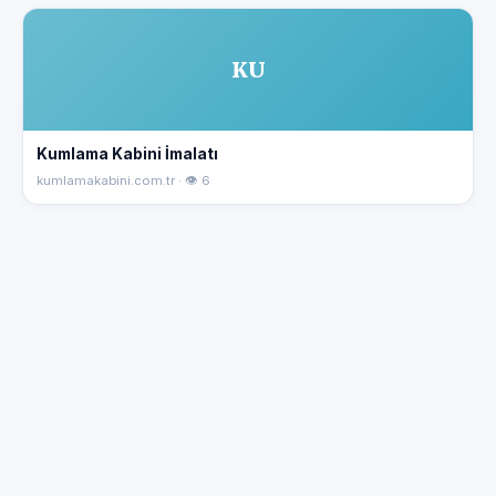
KU
Kumlama Kabini İmalatı
kumlamakabini.com.tr · 👁 6