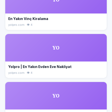
En Yakın Vinç Kiralama
yolpro.com · 👁 4
YO
Yolpro | En Yakın Evden Eve Nakliyat
yolpro.com · 👁 4
YO