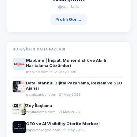
@yusufads
Profili Gör →
BU KIŞIDEN DAHA FAZLASI
MapLine | İnşaat, Mühendislik ve Akıllı
Haritalama Çözümleri
mapline.com.tr · 21 May 2026
Data İstanbul Dijital Pazarlama, Reklam ve SEO
Ajansı
dataistanbul.com · 21 May 2026
Zey İlaçlama
zeyilaclama.com · 21 May 2026
GEO ve AI Visibility Otorite Merkezi
yapayzekageo.com · 21 May 2026