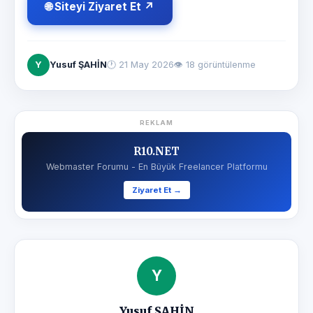
🌐 Siteyi Ziyaret Et ↗
Y
Yusuf ŞAHİN
🕐
21 May 2026
👁 18 görüntülenme
REKLAM
R10.NET
Webmaster Forumu - En Büyük Freelancer Platformu
Ziyaret Et →
Y
Yusuf ŞAHİN