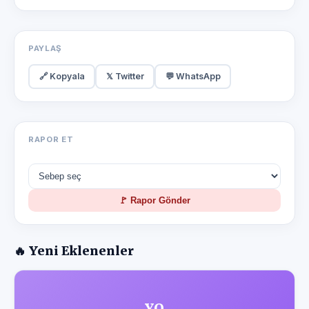
PAYLAŞ
🔗 Kopyala
𝕏 Twitter
💬 WhatsApp
RAPOR ET
🚩 Rapor Gönder
🔥 Yeni Eklenenler
YO