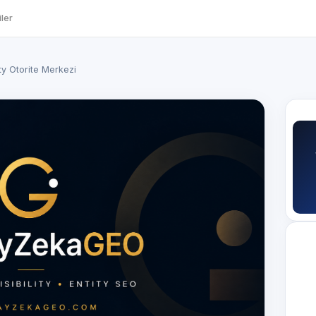
ler
ity Otorite Merkezi