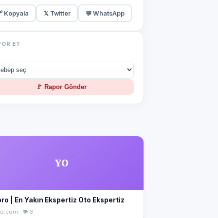
 Kopyala
𝕏 Twitter
💬 WhatsApp
POR ET
🚩 Rapor Gönder
YO
ro | En Yakın Ekspertiz Oto Ekspertiz
o.com · 👁 3