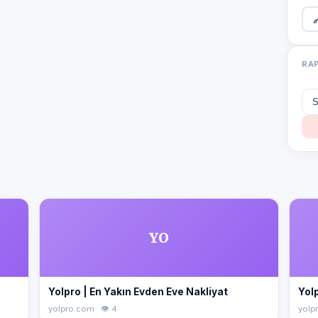

RA
YO
Yolpro | En Yakın Evden Eve Nakliyat
Yolp
yolpro.com · 👁 4
yolpr