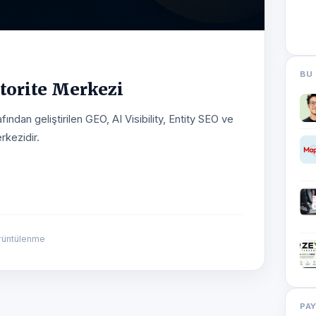
BU 
Otorite Merkezi
an geliştirilen GEO, AI Visibility, Entity SEO ve
rkezidir.
rüntülenme
PA