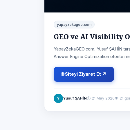
yapayzekageo.com
GEO ve AI Visibility 
YapayZekaGEO.com, Yusuf ŞAHİN tarafınd
Answer Engine Optimization otorite me
🌐 Siteyi Ziyaret Et ↗
Y
Yusuf ŞAHİN
🕐
21 May 2026
👁 21 gö