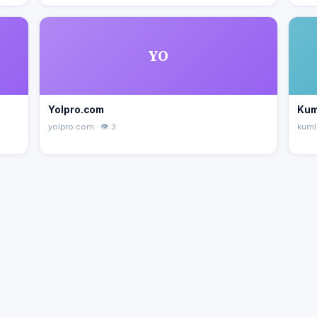
YO
Yolpro.com
Kum
yolpro.com · 👁 3
kuml