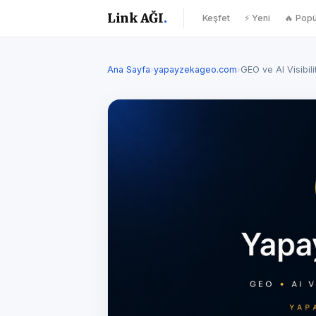
Link AĞI
.
Keşfet
⚡ Yeni
🔥 Popü
Ana Sayfa
›
yapayzekageo.com
›
GEO ve AI Visibil