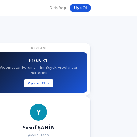
Giriş Yap
Üye Ol
REKLAM
R10.NET
Webmaster Forumu - En Büyük Freelancer
Platformu
Ziyaret Et →
Y
Yusuf ŞAHİN
@yusufads