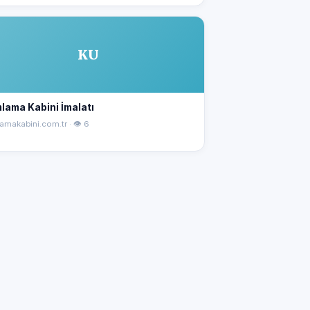
KU
lama Kabini İmalatı
amakabini.com.tr · 👁 6