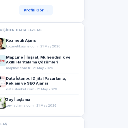
Profili Gör →
KIŞIDEN DAHA FAZLASI
Kozmetik Ajans
kozmetikajans.com · 21 May 2026
MapLine | İnşaat, Mühendislik ve
Akıllı Haritalama Çözümleri
mapline.com.tr · 21 May 2026
Data İstanbul Dijital Pazarlama,
Reklam ve SEO Ajansı
dataistanbul.com · 21 May 2026
Zey İlaçlama
zeyilaclama.com · 21 May 2026
YLAŞ