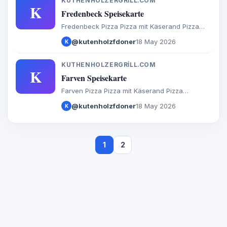
KUTHENHOLZERGRILL.COM
K
Fredenbeck Speisekarte
Fredenbeck Pizza Pizza mit Käserand Pizza
Brötchen Calzone Baguette Döner Salate
@kutenholzfdoner
18 May 2026
K
Türkische Spezialitäten Aufläufe
Internationales Burger Extras Getränke
KUTHENHOLZERGRILL.COM
K
Farven Speisekarte
Farven Pizza Pizza mit Käserand Pizza
Brötchen Calzone Baguette Döner Salate
@kutenholzfdoner
18 May 2026
K
Türkische Spezialitäten Aufläufe
Internationales Burger Extras Getränke
1
2