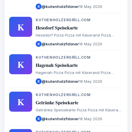
Sadersdorf Baaste Bredenbeck Brest Byhusen
@kutenholzfdoner
18 May 2026
K
Farven Fredenbeck Malstedt Wedel Bargstedt
Bevern Hesedorf Hagenah Ohrel Schwinge
KUTHENHOLZERGRILL.COM
K
Hesedorf Speisekarte
Hesedorf Pizza Pizza mit Käserand Pizza
Brötchen Calzone Baguette Döner Salate
@kutenholzfdoner
18 May 2026
K
Türkische Spezialitäten Aufläufe
Internationales Burger Extras Getränke
KUTHENHOLZERGRILL.COM
K
Hagenah Speisekarte
Hagenah Pizza Pizza mit Käserand Pizza
Brötchen Calzone Baguette Döner Salate
@kutenholzfdoner
18 May 2026
K
Türkische Spezialitäten Aufläufe
Internationales Burger Extras Getränke
KUTHENHOLZERGRILL.COM
K
Getränke Speisekarte
Getränke Speisekarte Pizza Pizza mit Käserand
Pizza Brötchen Calzone Baguette Döner
@kutenholzfdoner
18 May 2026
K
Burger Türkische Spezialitäten Internationales
Aufläufe Salate Extras