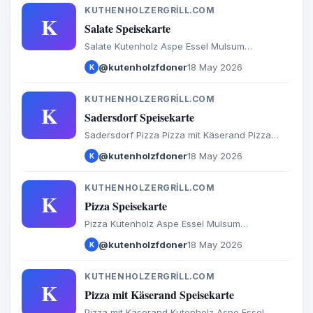
KUTHENHOLZERGRILL.COM
K
Salate Speisekarte
Salate Kutenholz Aspe Essel Mulsum
Sadersdorf Baaste Bredenbeck Brest Byhusen
@kutenholzfdoner
18 May 2026
K
Farven Fredenbeck Malstedt Wedel Bargstedt
Bevern Hesedorf Hagenah Ohrel Schwinge
KUTHENHOLZERGRILL.COM
K
Sadersdorf Speisekarte
Sadersdorf Pizza Pizza mit Käserand Pizza
Brötchen Calzone Baguette Döner Salate
@kutenholzfdoner
18 May 2026
K
Türkische Spezialitäten Aufläufe
Internationales Burger Extras Getränke
KUTHENHOLZERGRILL.COM
K
Pizza Speisekarte
Pizza Kutenholz Aspe Essel Mulsum
Sadersdorf Baaste Bredenbeck Brest Byhusen
@kutenholzfdoner
18 May 2026
K
Farven Fredenbeck Malstedt Wedel Bargstedt
Bevern Hesedorf Hagenah Ohrel Schwinge
KUTHENHOLZERGRILL.COM
K
Pizza mit Käserand Speisekarte
Pizza mit Käserand Kutenholz Aspe Essel