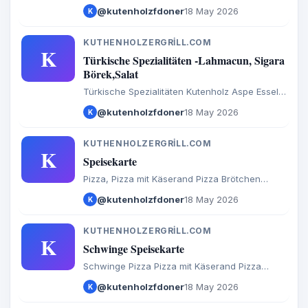
Brötchen Calzone Baguette Döner Salate
@kutenholzfdoner
18 May 2026
K
Türkische Spezialitäten Aufläufe
Internationales Burger Extras Getränke
KUTHENHOLZERGRILL.COM
K
Türkische Spezialitäten -Lahmacun, Sigara
Börek,Salat
Türkische Spezialitäten Kutenholz Aspe Essel
Mulsum Sadersdorf Baaste Bredenbeck Brest
@kutenholzfdoner
18 May 2026
K
Byhusen Farven Fredenbeck Malstedt Wedel
Bargstedt Bevern Hesedorf Hagenah Ohrel
Schwinge
KUTHENHOLZERGRILL.COM
K
Speisekarte
Pizza, Pizza mit Käserand Pizza Brötchen
Calzone Baguette Döner Salate Türkische
@kutenholzfdoner
18 May 2026
K
Spezialitäten Aufläufe Internationales Burger
Extras Getränke Speisekarte
KUTHENHOLZERGRILL.COM
K
Schwinge Speisekarte
Schwinge Pizza Pizza mit Käserand Pizza
Brötchen Calzone Baguette Döner Salate
@kutenholzfdoner
18 May 2026
K
Türkische Spezialitäten Aufläufe
Internationales Burger Extras Getränke