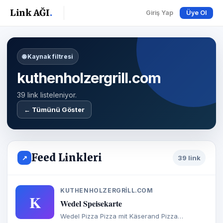
Link AĞI
.
Giriş Yap
Üye Ol
🌐 Kaynak filtresi
kuthenholzergrill.com
39 link listeleniyor.
← Tümünü Göster
Feed Linkleri
↗
39 link
KUTHENHOLZERGRILL.COM
K
Wedel Speisekarte
Wedel Pizza Pizza mit Käserand Pizza