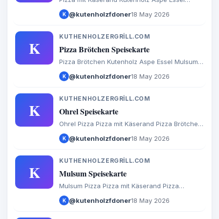
Mulsum Sadersdorf Baaste Bredenbeck Brest
@kutenholzfdoner
18 May 2026
K
Byhusen Farven Fredenbeck Malstedt Wedel
Bargstedt Bevern Hesedorf Hagenah Ohrel
Schwinge
KUTHENHOLZERGRILL.COM
K
Pizza Brötchen Speisekarte
Pizza Brötchen Kutenholz Aspe Essel Mulsum
Sadersdorf Baaste Bredenbeck Brest Byhusen
@kutenholzfdoner
18 May 2026
K
Farven Fredenbeck Malstedt Wedel Bargstedt
Bevern Hesedorf Hagenah Ohrel Schwinge
KUTHENHOLZERGRILL.COM
K
Ohrel Speisekarte
Ohrel Pizza Pizza mit Käserand Pizza Brötchen
Calzone Baguette Döner Salate Türkische
@kutenholzfdoner
18 May 2026
K
Spezialitäten Aufläufe Internationales Burger
Extras Getränke
KUTHENHOLZERGRILL.COM
K
Mulsum Speisekarte
Mulsum Pizza Pizza mit Käserand Pizza
Brötchen Calzone Baguette Döner Salate
@kutenholzfdoner
18 May 2026
K
Türkische Spezialitäten Aufläufe
Internationales Burger Extras Getränke