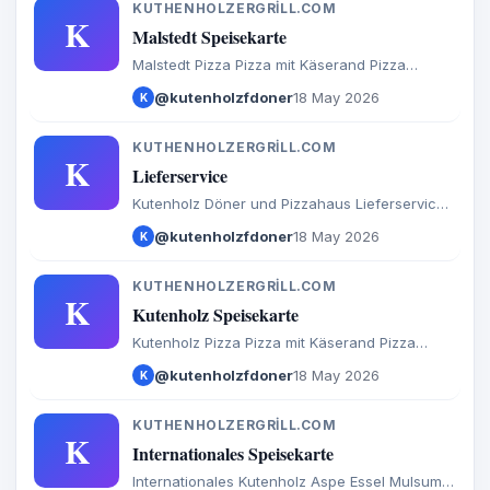
KUTHENHOLZERGRILL.COM
K
Malstedt Speisekarte
Malstedt Pizza Pizza mit Käserand Pizza
Brötchen Calzone Baguette Döner Salate
@kutenholzfdoner
18 May 2026
K
Türkische Spezialitäten Aufläufe
Internationales Burger Extras Getränke
KUTHENHOLZERGRILL.COM
K
Lieferservice
Kutenholz Döner und Pizzahaus Lieferservice
Donnerstag-Dienstags von 15:30 bis 21:30 Uhr,
@kutenholzfdoner
18 May 2026
K
Kutenholz,Aspe,Essel,Mulsum,Sadersdorf,Baaste,B
KUTHENHOLZERGRILL.COM
K
Kutenholz Speisekarte
Kutenholz Pizza Pizza mit Käserand Pizza
Brötchen Calzone Baguette Döner Salate
@kutenholzfdoner
18 May 2026
K
Türkische Spezialitäten Aufläufe
Internationales Burger Extras Getränke
KUTHENHOLZERGRILL.COM
K
Internationales Speisekarte
Internationales Kutenholz Aspe Essel Mulsum