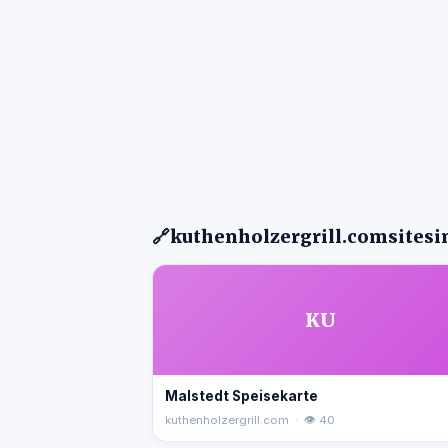
🔗
kuthenholzergrill.com
sitesi
KU
Malstedt Speisekarte
kuthenholzergrill.com · 👁 40