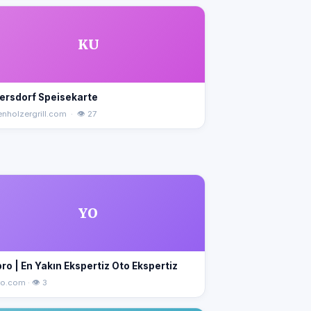
KU
ersdorf Speisekarte
enholzergrill.com · 👁 27
YO
ro | En Yakın Ekspertiz Oto Ekspertiz
o.com · 👁 3