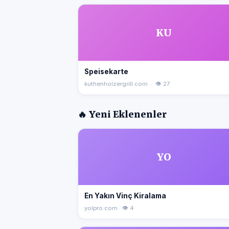
KU
Speisekarte
kuthenholzergrill.com · 👁 27
🔥 Yeni Eklenenler
YO
En Yakın Vinç Kiralama
yolpro.com · 👁 4