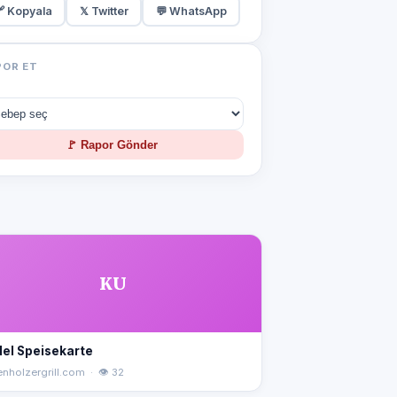
 Kopyala
𝕏 Twitter
💬 WhatsApp
POR ET
🚩 Rapor Gönder
KU
el Speisekarte
enholzergrill.com · 👁 32