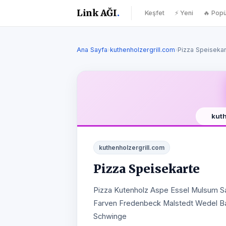
Link AĞI
.
Keşfet
⚡ Yeni
🔥 Popü
Ana Sayfa
›
kuthenholzergrill.com
›
Pizza Speiseka
kut
kuthenholzergrill.com
Pizza Speisekarte
Pizza Kutenholz Aspe Essel Mulsum 
Farven Fredenbeck Malstedt Wedel B
Schwinge