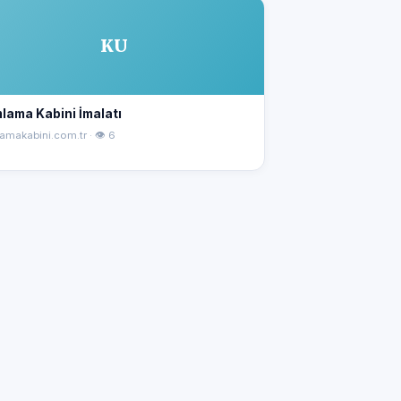
KU
lama Kabini İmalatı
amakabini.com.tr · 👁 6