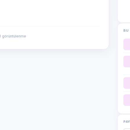
BU 
1 görüntülenme
PA