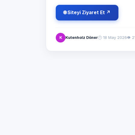
🌐 Siteyi Ziyaret Et ↗
K
Kutenholz Döner
🕐
18 May 2026
👁 2