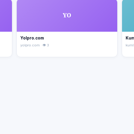
YO
Yolpro.com
Kum
yolpro.com · 👁 3
kuml