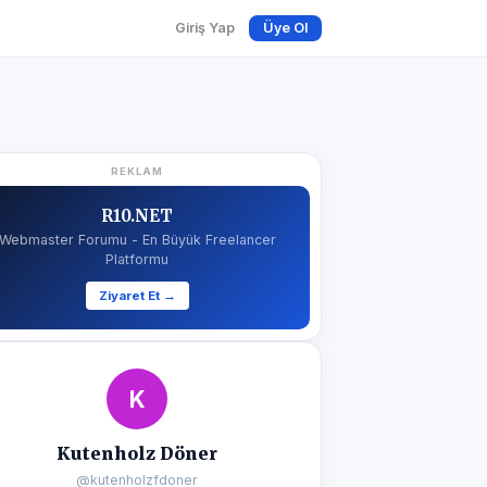
Giriş Yap
Üye Ol
REKLAM
R10.NET
Webmaster Forumu - En Büyük Freelancer
Platformu
Ziyaret Et →
K
Kutenholz Döner
@kutenholzfdoner