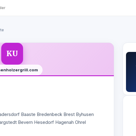
ler
rte
KU
henholzergrill.com
Sadersdorf Baaste Bredenbeck Brest Byhusen
argstedt Bevern Hesedorf Hagenah Ohrel