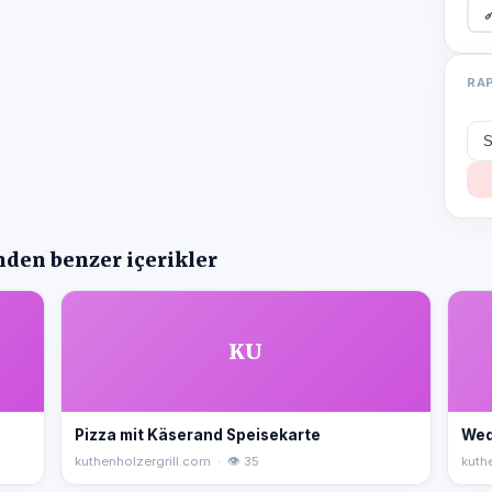

RA
nden benzer içerikler
KU
Pizza mit Käserand Speisekarte
Wed
kuthenholzergrill.com · 👁 35
kuth