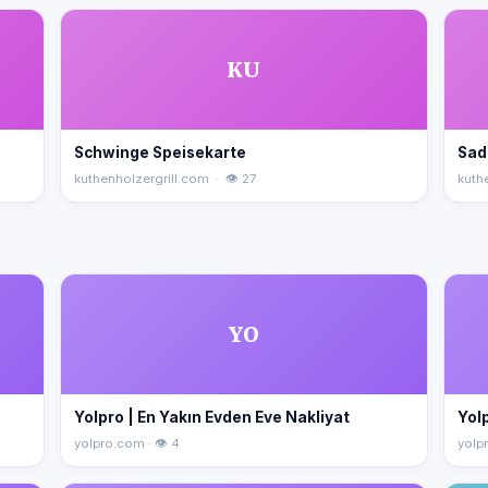
KU
Schwinge Speisekarte
Sad
kuthenholzergrill.com · 👁 27
kuth
YO
Yolpro | En Yakın Evden Eve Nakliyat
Yolp
yolpro.com · 👁 4
yolpr