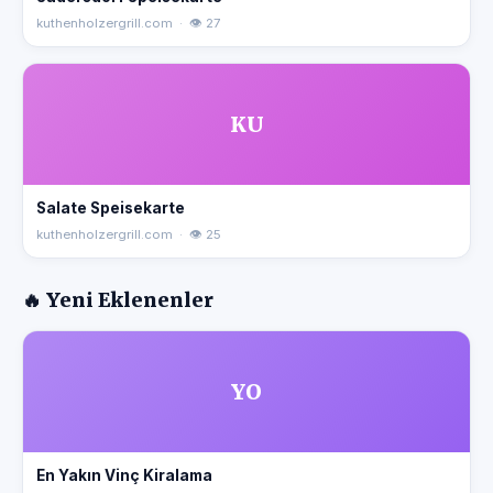
kuthenholzergrill.com · 👁 27
KU
Salate Speisekarte
kuthenholzergrill.com · 👁 25
🔥 Yeni Eklenenler
YO
En Yakın Vinç Kiralama