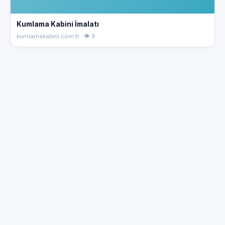
Kumlama Kabini İmalatı
kumlamakabini.com.tr · 👁 9