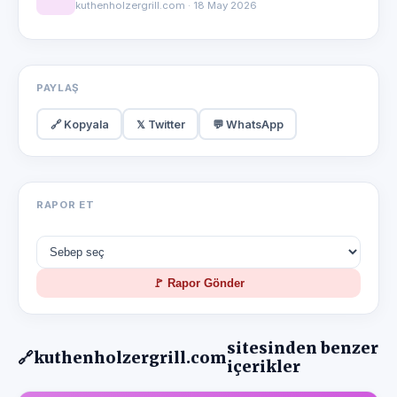
kuthenholzergrill.com · 18 May 2026
PAYLAŞ
🔗 Kopyala
𝕏 Twitter
💬 WhatsApp
RAPOR ET
🚩 Rapor Gönder
sitesinden benzer
🔗
kuthenholzergrill.com
içerikler