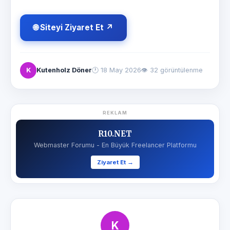
🌐 Siteyi Ziyaret Et ↗
K
Kutenholz Döner
🕐
18 May 2026
👁 32 görüntülenme
REKLAM
R10.NET
Webmaster Forumu - En Büyük Freelancer Platformu
Ziyaret Et →
K