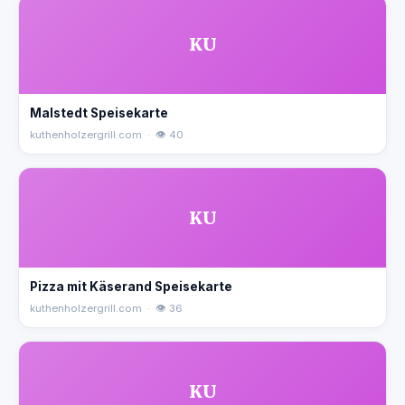
KU
Malstedt Speisekarte
kuthenholzergrill.com · 👁 40
KU
Pizza mit Käserand Speisekarte
kuthenholzergrill.com · 👁 36
KU