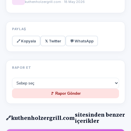
kuthenholzergrill.com · 18 May 2026
PAYLAŞ
🔗 Kopyala
𝕏 Twitter
💬 WhatsApp
RAPOR ET
🚩 Rapor Gönder
sitesinden benzer
🔗
kuthenholzergrill.com
içerikler