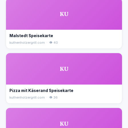
KU
Malstedt Speisekarte
kuthenholzergrill.com · 👁 40
KU
Pizza mit Käserand Speisekarte
kuthenholzergrill.com · 👁 36
KU