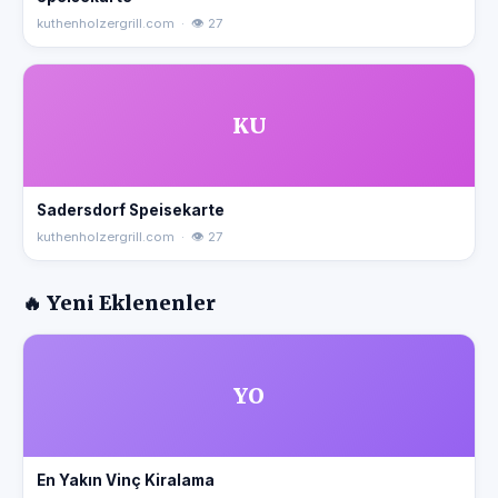
kuthenholzergrill.com · 👁 27
KU
Sadersdorf Speisekarte
kuthenholzergrill.com · 👁 27
🔥 Yeni Eklenenler
YO
En Yakın Vinç Kiralama