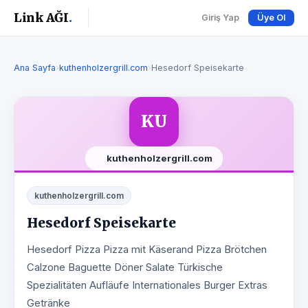
Link AĞI
.
Giriş Yap
Üye Ol
Ana Sayfa
›
kuthenholzergrill.com
›
Hesedorf Speisekarte
KU
kuthenholzergrill.com
kuthenholzergrill.com
Hesedorf Speisekarte
Hesedorf Pizza Pizza mit Käserand Pizza Brötchen
Calzone Baguette Döner Salate Türkische
Spezialitäten Aufläufe Internationales Burger Extras
Getränke