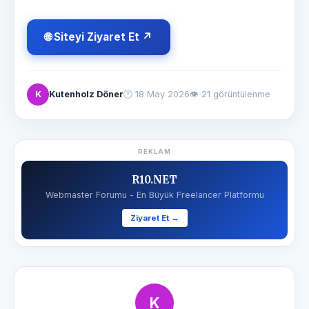
🌐 Siteyi Ziyaret Et ↗
K
Kutenholz Döner
🕐
18 May 2026
👁 21 görüntülenme
REKLAM
R10.NET
Webmaster Forumu - En Büyük Freelancer Platformu
Ziyaret Et →
K