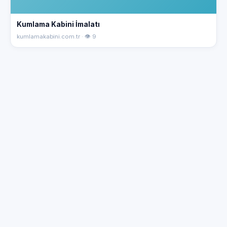
Kumlama Kabini İmalatı
kumlamakabini.com.tr · 👁 9