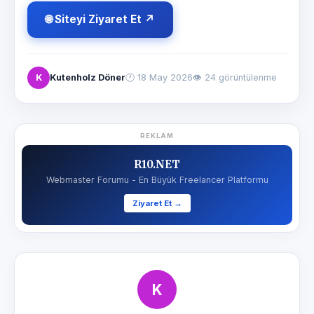
🌐 Siteyi Ziyaret Et ↗
K
Kutenholz Döner
🕐
18 May 2026
👁 24 görüntülenme
REKLAM
R10.NET
Webmaster Forumu - En Büyük Freelancer Platformu
Ziyaret Et →
K