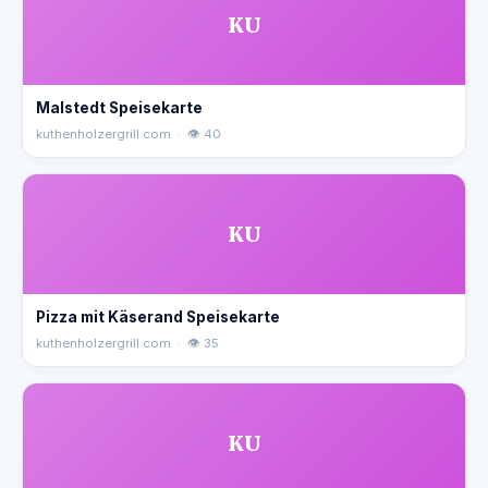
KU
Malstedt Speisekarte
kuthenholzergrill.com · 👁 40
KU
Pizza mit Käserand Speisekarte
kuthenholzergrill.com · 👁 35
KU