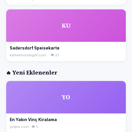
KU
Sadersdorf Speisekarte
kuthenholzergrill.com · 👁 27
🔥 Yeni Eklenenler
YO
En Yakın Vinç Kiralama
yolpro.com · 👁 5