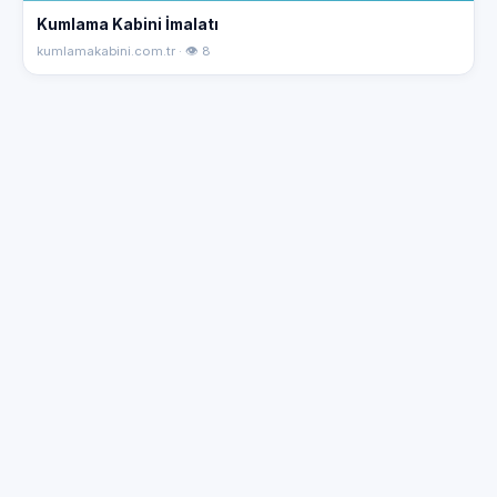
Kumlama Kabini İmalatı
kumlamakabini.com.tr · 👁 8