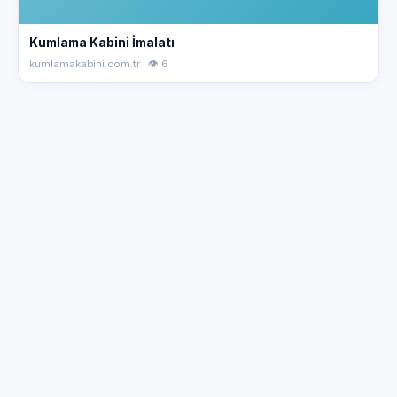
Kumlama Kabini İmalatı
kumlamakabini.com.tr · 👁 6