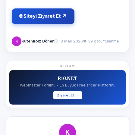
🌐 Siteyi Ziyaret Et ↗
K
Kutenholz Döner
🕐
18 May 2026
👁 39 görüntülenme
REKLAM
R10.NET
Webmaster Forumu - En Büyük Freelancer Platformu
Ziyaret Et →
K