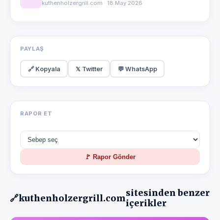
kuthenholzergrill.com · 18 May 2026
PAYLAŞ
🔗 Kopyala
𝕏 Twitter
💬 WhatsApp
RAPOR ET
🚩 Rapor Gönder
sitesinden benzer
🔗
kuthenholzergrill.com
içerikler