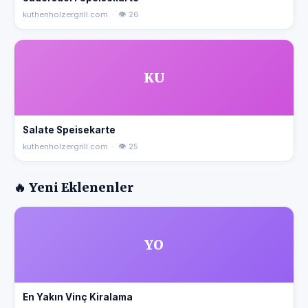
kuthenholzergrill.com · 👁 26
KU
Salate Speisekarte
kuthenholzergrill.com · 👁 25
🔥 Yeni Eklenenler
YO
En Yakın Vinç Kiralama