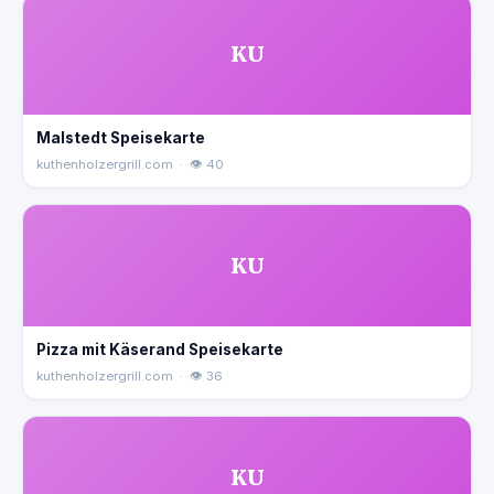
KU
Malstedt Speisekarte
kuthenholzergrill.com · 👁 40
KU
Pizza mit Käserand Speisekarte
kuthenholzergrill.com · 👁 36
KU