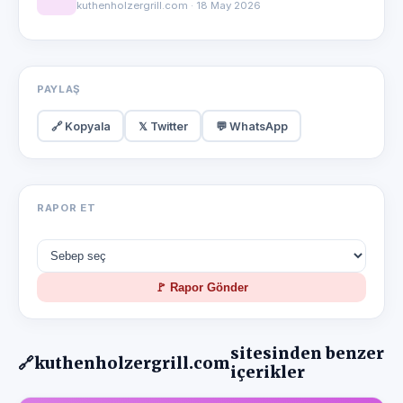
kuthenholzergrill.com · 18 May 2026
PAYLAŞ
🔗 Kopyala
𝕏 Twitter
💬 WhatsApp
RAPOR ET
🚩 Rapor Gönder
sitesinden benzer
🔗
kuthenholzergrill.com
içerikler