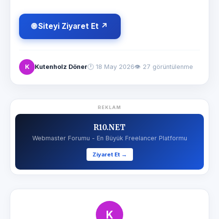
🌐 Siteyi Ziyaret Et ↗
K
Kutenholz Döner
🕐
18 May 2026
👁 27 görüntülenme
REKLAM
R10.NET
Webmaster Forumu - En Büyük Freelancer Platformu
Ziyaret Et →
K