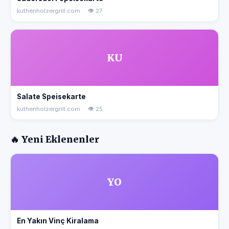
kuthenholzergrill.com · 👁 27
KU
Salate Speisekarte
kuthenholzergrill.com · 👁 25
🔥 Yeni Eklenenler
YO
En Yakın Vinç Kiralama