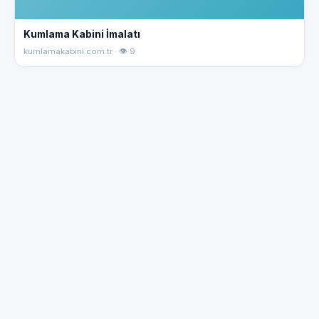
Kumlama Kabini İmalatı
kumlamakabini.com.tr · 👁 9