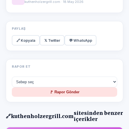
kuthenholzergrill.com · 18 May 2026
PAYLAŞ
🔗 Kopyala
𝕏 Twitter
💬 WhatsApp
RAPOR ET
🚩 Rapor Gönder
sitesinden benzer
🔗
kuthenholzergrill.com
içerikler