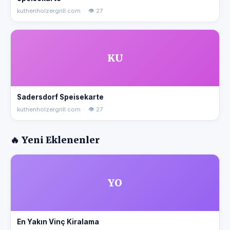
kuthenholzergrill.com · 👁 27
KU
Sadersdorf Speisekarte
kuthenholzergrill.com · 👁 27
🔥 Yeni Eklenenler
YO
En Yakın Vinç Kiralama