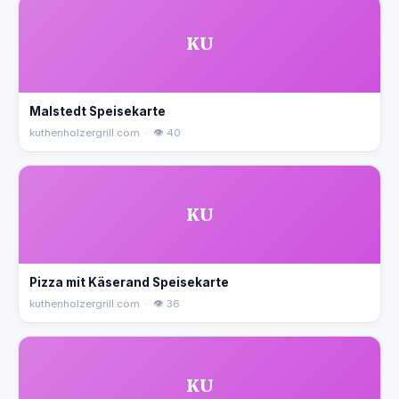
KU
Malstedt Speisekarte
kuthenholzergrill.com · 👁 40
KU
Pizza mit Käserand Speisekarte
kuthenholzergrill.com · 👁 36
KU