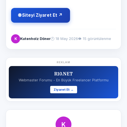
🌐 Siteyi Ziyaret Et ↗
K
Kutenholz Döner
🕐
18 May 2026
👁 15 görüntülenme
REKLAM
R10.NET
Webmaster Forumu - En Büyük Freelancer Platformu
Ziyaret Et →
K