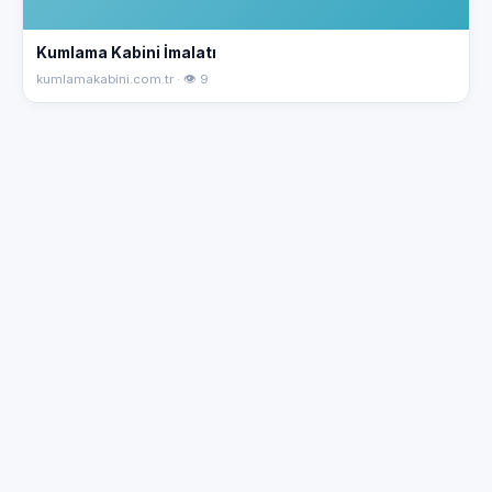
Kumlama Kabini İmalatı
kumlamakabini.com.tr · 👁 9