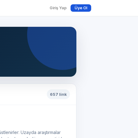
Giriş Yap
Üye Ol
657 link
a araştırmalar