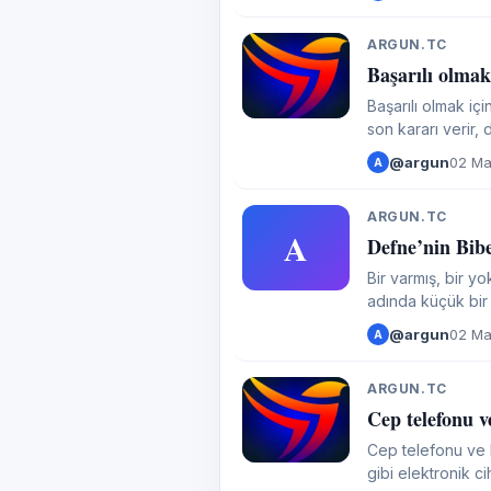
ARGUN.TC
A
Başarılı olmak 
Başarılı olmak için
son kararı verir, 
cemiyette herkesi
@argun
02 Ma
A
ARGUN.TC
A
Defne’nin Bib
Bir varmış, bir y
adında küçük bir 
@argun
02 Ma
A
ARGUN.TC
A
Cep telefonu v
Cep telefonu ve b
gibi elektronik ciha