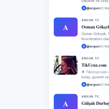
yaparlar ve uzay
Uzayda hayatın olu
@argun
02 Ma
A
ARGUN.TC
A
Osman Gökçek K
Osman Gökçek, 12
Koordinatörü ola
dönem milletveki
@argun
02 Ma
A
ARGUN.TC
A
TikUcuz.com
🌟 TikUcuz.com – 
kolay, güvenli ve keyifli! %100 kapıda ödeme sistemi, yani siparişiniz elinize ulaş
gün ya da hızlı ka
@argun
02 Ma
A
ARGUN.TC
A
Gülşah Durbay 