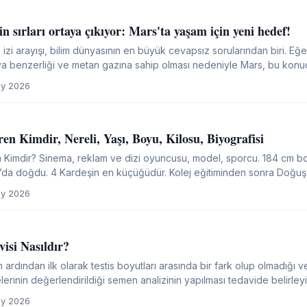
in sırları ortaya çıkıyor: Mars'ta yaşam için yeni hedef!
izi arayışı, bilim dünyasının en büyük cevapsız sorularından biri. E
 benzerliği ve metan gazına sahip olması nedeniyle Mars, bu konud
rdır devam eden çalışmalar sonucunda...
y 2026
n Kimdir, Nereli, Yaşı, Boyu, Kilosu, Biyografisi
Kimdir? Sinema, reklam ve dizi oyuncusu, model, sporcu. 184 cm b
l’da doğdu. 4 Kardeşin en küçüğüdür. Kolej eğitiminden sonra Doğuş Ü
 Çeşitli oyuncu koçlarıyla çalışarak tecrübe...
y 2026
visi Nasıldır?
n ardından ilk olarak testis boyutları arasında bir fark olup olmadığı ve
nin değerlendirildiği semen analizinin yapılması tedavide belirleyici olmaktadır
bir sorun yoksa ameliyat edilip...
y 2026