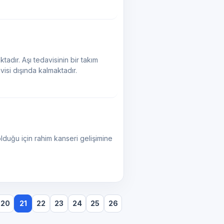
tadır. Aşı tedavisinin bir takım
visi dışında kalmaktadır.
duğu için rahim kanseri gelişimine
20
21
22
23
24
25
26