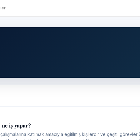
ler
 ne iş yapar?
şmalarına katılmak amacıyla eğitilmiş kişilerdir ve çeşitli görevler üstlenirler: Uzayd