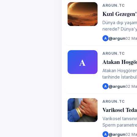
ARGUN.TC
A
Kızıl Gezegen'
Dünya dışı yaşam 
nerede? Dünya'ya
güçlü aday. Yılla
@argun
02 Ma
A
ARGUN.TC
A
Atakan Hoşgöre
Atakan Hoşgören 
tarihinde İstanbu
Bölümü mezunudur.
@argun
02 Ma
A
ARGUN.TC
A
Varikosel Teda
Varikosel tanısını
Sperm parametreleri
parametrelerinde 
@argun
02 Ma
A