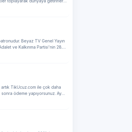
er toplayarak dünyaya getirirler.
patronudur. Beyaz TV Genel Yayın
alet ve Kalkınma Partisi'nin 28.
ş artık TikUcuz.com ile çok daha