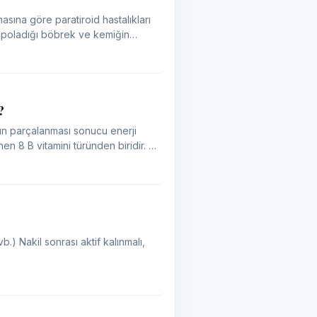
asına göre paratiroid hastalıkları
depoladığı böbrek ve kemiğin
?
arın parçalanması sonucu enerji
n 8 B vitamini türünden biridir. B2
b.) Nakil sonrası aktif kalınmalı,