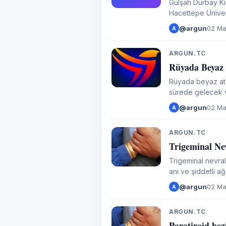
Gülşah Durbay Kimdir? Gülş
Hacettepe Üniver
Yaşar Üniversites
@argun
02 Ma
A
ARGUN.TC
A
Rüyada Beyaz
Rüyada beyaz at g
sürede gelecek v
boşa çıkarmayaca
@argun
02 Ma
A
ARGUN.TC
A
Trigeminal Ne
Trigeminal nevral
ani ve şiddetli ağ
ve elektrik çarpm
@argun
02 Ma
A
ARGUN.TC
Paratiroid bezi