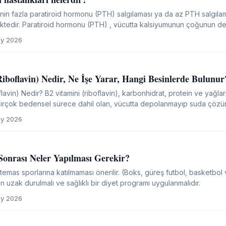
inin fazla paratiroid hormonu (PTH) salgılaması ya da az PTH salgılam
mektedir. Paratiroid hormonu (PTH) , vücutta kalsiyumunun çoğunun 
erek kandaki kalsiyum seviyesini düzenler...
y 2026
iboflavin) Nedir, Ne İşe Yarar, Hangi Besinlerde Bulunur
flavin) Nedir? B2 vitamini (riboflavin), karbonhidrat, protein ve yağl
 birçok bedensel sürece dahil olan, vücutta depolanmayıp suda çözüne
 hayvanlarda doğal olarak bulunmasının...
y 2026
Sonrası Neler Yapılması Gerekir?
 temas sporlarına katılmaması önerilir. (Boks, güreş futbol, basketbol v
n uzak durulmalı ve sağlıklı bir diyet programı uygulanmalıdır.
y 2026