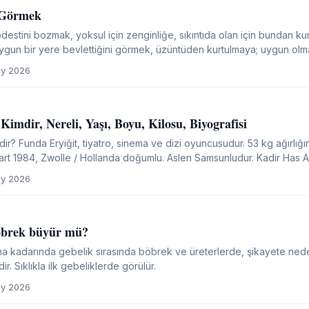
 Görmek
stini bozmak, yoksul için zenginliğe, sıkıntıda olan için bundan kur
 Uygun bir yere bevlettiğini görmek, üzüntüden kurtulmaya; uygun olm
olmayan bir işe harcamaya yahut zina etmeye delalettir. Rüyada...
y 2026
Kimdir, Nereli, Yaşı, Boyu, Kilosu, Biyografisi
 Eryiğit, tiyatro, sinema ve dizi oyuncusudur. 53 kg ağırlığında ve 171 cm. Oyuncu Berkay
 Mart 1984, Zwolle / Hollanda doğumlu. Aslen Samsunludur. Kadir Has An
si Siyasal Bilgiler Fakültesi...
y 2026
öbrek büyür mü?
na kadarında gebelik sırasında böbrek ve üreterlerde, şikayete n
r. Sıklıkla ilk gebeliklerde görülür.
y 2026