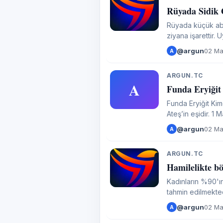
A
Rüyada Sidik
Rüyada küçük abde
ziyana işarettir.
@argun
02 Ma
A
ARGUN.TC
A
Funda Eryiğit 
Funda Eryiğit Kimdir? Funda
Ateş’in eşidir. 1
İstanbul Üniversite
@argun
02 Ma
A
ARGUN.TC
A
Hamilelikte b
Kadınların %90'ı
tahmin edilmektedi
@argun
02 Ma
A