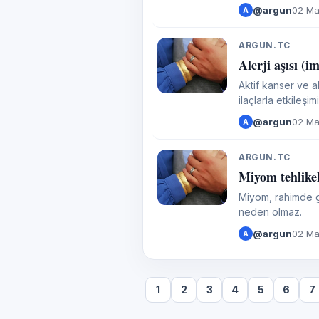
Kur’ân yüklü olan 
@argun
02 Ma
A
ARGUN.TC
A
Alerji aşısı 
Aktif kanser ve ak
ilaçlarla etkileşi
@argun
02 Ma
A
ARGUN.TC
A
Miyom tehlikel
Miyom, rahimde g
neden olmaz.
@argun
02 Ma
A
1
2
3
4
5
6
7