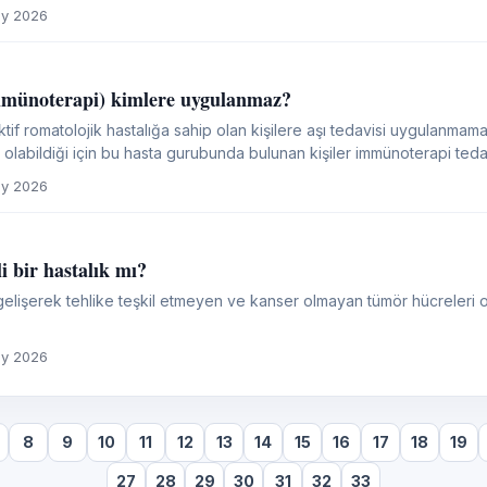
bu tür cihazlara abdestsiz olarak...
y 2026
(immünoterapi) kimlere uygulanmaz?
tif romatolojik hastalığa sahip olan kişilere aşı tedavisi uygulanmamak
mi olabildiği için bu hasta gurubunda bulunan kişiler immünoterapi teda
y 2026
i bir hastalık mı?
elişerek tehlike teşkil etmeyen ve kanser olmayan tümör hücreleri ol
y 2026
8
9
10
11
12
13
14
15
16
17
18
19
27
28
29
30
31
32
33