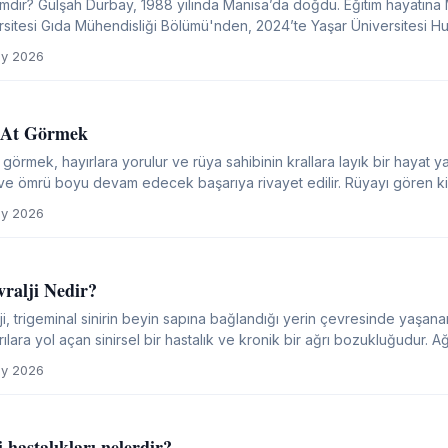
ah Durbay, 1988 yılında Manisa’da doğdu. Eğitim hayatına Manisa'da başlayıp 2011'de
sitesi Gıda Mühendisliği Bölümü'nden, 2024’te Yaşar Üniversitesi H
i İngilizce İşletme Bölümü’nde yüksek lisansını...
y 2026
 At Görmek
örmek, hayırlara yorulur ve rüya sahibinin krallara layık bir hayat y
e ömrü boyu devam edecek başarıya rivayet edilir. Rüyayı gören kişi
k gelişmelerin yaşanacağına, sermayesinin...
y 2026
vralji Nedir?
ji, trigeminal sinirin beyin sapına bağlandığı yerin çevresinde yaş
rılara yol açan sinirsel bir hastalık ve kronik bir ağrı bozukluğudur. Ağ
asına benzer ataklar halinde kısa...
y 2026
 hastalıkları nelerdir?