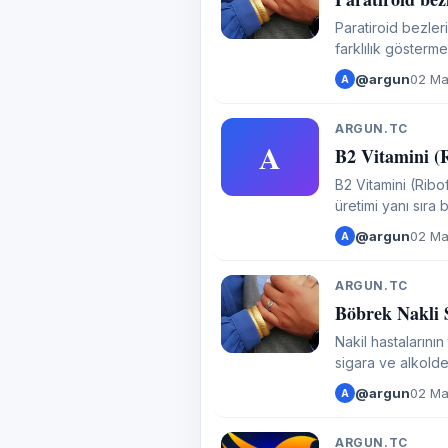
A
Paratiroid bezler
farklılık göster
doğrudan etkiley
@argun
02 Ma
A
ARGUN.TC
A
B2 Vitamini (R
B2 Vitamini (Ribo
üretimi yanı sıra
vitamini bitki ve
@argun
02 Ma
A
ARGUN.TC
A
Böbrek Nakli 
Nakil hastalarının
sigara ve alkolde
@argun
02 Ma
A
ARGUN.TC