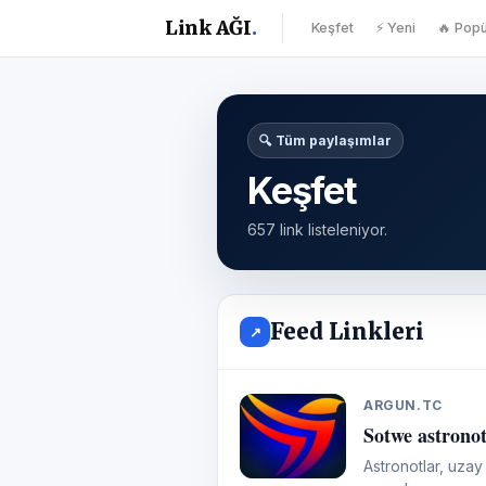
Link AĞI
.
Keşfet
⚡ Yeni
🔥 Popü
🔍 Tüm paylaşımlar
Keşfet
657 link listeleniyor.
Feed Linkleri
↗
ARGUN.TC
A
Sotwe astronot
Astronotlar, uzay çalı