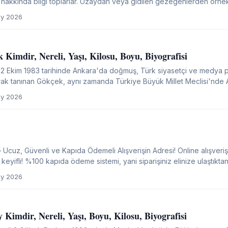
 hakkında bilgi toplarlar. Uzaydan veya gidilen gezegenlerden örnekl
p olmadığını araştırırlar. Bilimsel...
y 2026
imdir, Nereli, Yaşı, Kilosu, Boyu, Biyografisi
 Ekim 1983 tarihinde Ankara'da doğmuş, Türk siyasetçi ve medya 
rak tanınan Gökçek, aynı zamanda Türkiye Büyük Millet Meclisi'nde Ad
li olarak görev yapıyor. Osman Gökçek, eski Ankara...
y 2026
Ucuz, Güvenli ve Kapıda Ödemeli Alışverişin Adresi! Online alışveri
tıktan sonra ödeme yapıyorsunuz. Aynı
rgo ile ürünleriniz kapınıza kadar...
y 2026
Kimdir, Nereli, Yaşı, Boyu, Kilosu, Biyografisi