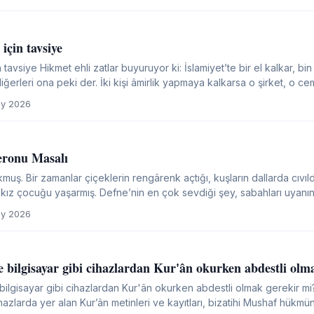
için tavsiye
 tavsiye Hikmet ehli zatlar buyuruyor ki: İslamiyet’te bir el kalkar, bin el
diğerleri ona peki der. İki kişi âmirlik yapmaya kalkarsa o şirket, o cem
n âmire itaat etmesiyle...
y 2026
eronu Masalı
okmuş. Bir zamanlar çiçeklerin rengârenk açtığı, kuşların dallarda cıvı
kız çocuğu yaşarmış. Defne’nin en çok sevdiği şey, sabahları uyanınca
pembe çiçekli biberonuyla içmekmiş. Bu biberonun adı...
y 2026
e bilgisayar gibi cihazlardan Kur'ân okurken abdestli olm
ilgisayar gibi cihazlardan Kur'ân okurken abdestli olmak gerekir mi?
zlarda yer alan Kur’ân metinleri ve kayıtları, bizatihi Mushaf hükmünde değildir. Bu