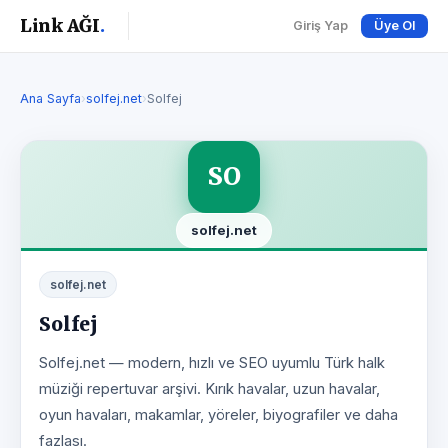
Link AĞI
.
Giriş Yap
Üye Ol
Ana Sayfa
›
solfej.net
›
Solfej
SO
solfej.net
solfej.net
Solfej
Solfej.net — modern, hızlı ve SEO uyumlu Türk halk
müziği repertuvar arşivi. Kırık havalar, uzun havalar,
oyun havaları, makamlar, yöreler, biyografiler ve daha
fazlası.