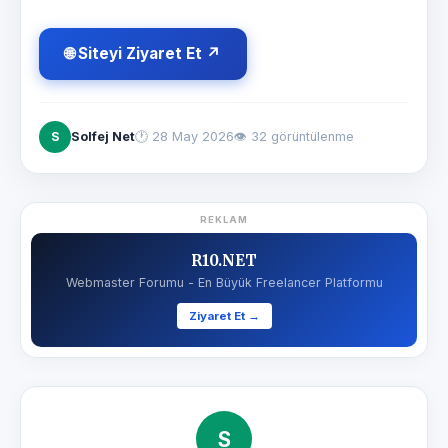
🌐 Siteyi Ziyaret Et ↗
S
Solfej Net
🕐
28 May 2026
👁 32 görüntülenme
REKLAM
R10.NET
Webmaster Forumu - En Büyük Freelancer Platformu
Ziyaret Et →
S