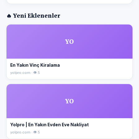
🔥 Yeni Eklenenler
YO
En Yakın Vinç Kiralama
yolpro.com · 👁 5
YO
Yolpro | En Yakın Evden Eve Nakliyat
yolpro.com · 👁 5