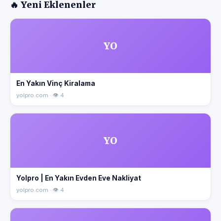
🔥 Yeni Eklenenler
YO
En Yakın Vinç Kiralama
yolpro.com · 👁 4
YO
Yolpro | En Yakın Evden Eve Nakliyat
yolpro.com · 👁 4