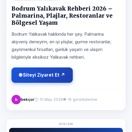
Bodrum Yalıkavak Rehberi 2026 –
Palmarina, Plajlar, Restoranlar ve
Bölgesel Yaşam
Bodrum Yalıkavak hakkında her şey. Palmarina
alışveriş deneyimi, en iyi plajlar, gurme restoranlar,
gayrimenkul fırsatları, günlük yaşam ve ulaşım
bilgileriyle eksiksiz Yalıkavak rehberi.
🌐 Siteyi Ziyaret Et ↗
b
bekçur
🕐
31 May 2026
👁 16 görüntülenme
REKLAM