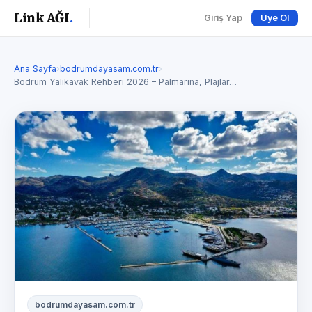
Link AĞI
.
Giriş Yap
Üye Ol
Ana Sayfa
›
bodrumdayasam.com.tr
›
Bodrum Yalıkavak Rehberi 2026 – Palmarina, Plajlar…
bodrumdayasam.com.tr