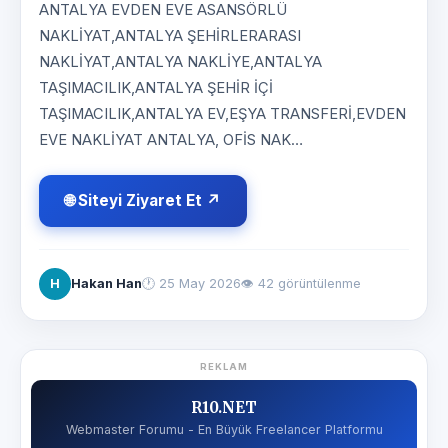
ANTALYA EVDEN EVE ASANSÖRLÜ
NAKLİYAT,ANTALYA ŞEHİRLERARASI
NAKLİYAT,ANTALYA NAKLİYE,ANTALYA
TAŞIMACILIK,ANTALYA ŞEHİR İÇİ
TAŞIMACILIK,ANTALYA EV,EŞYA TRANSFERİ,EVDEN
EVE NAKLİYAT ANTALYA, OFİS NAK…
🌐 Siteyi Ziyaret Et ↗
H
Hakan Han
🕐
25 May 2026
👁 42 görüntülenme
REKLAM
R10.NET
Webmaster Forumu - En Büyük Freelancer Platformu