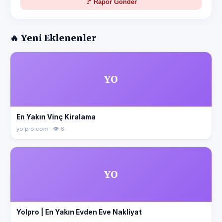
🚩 Rapor Gönder
🔥 Yeni Eklenenler
YO
En Yakın Vinç Kiralama
yolpro.com · 👁 6
YO
Yolpro | En Yakın Evden Eve Nakliyat