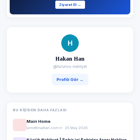
Ziyaret Et →
H
Hakan Han
@turuncu-nakliyat
Profili Gör →
BU KIŞIDEN DAHA FAZLASI
Main Home
umrefirsatlari.com.tr · 25 May 2026
Küçük Nakliyat | Şehir içi Şehirler Arası Nakliye