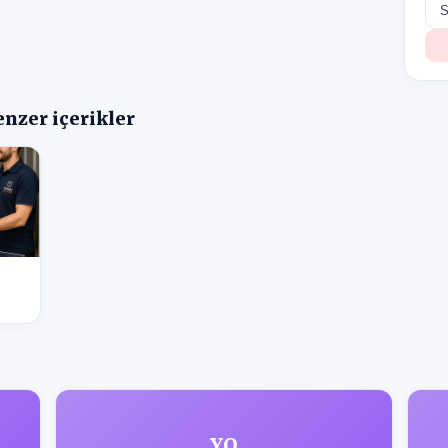
enzer içerikler
YO