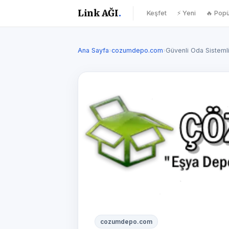
Link AĞI
.
Keşfet
⚡ Yeni
🔥 Popü
Ana Sayfa
›
cozumdepo.com
›
Güvenli Oda Sistem
cozumdepo.com