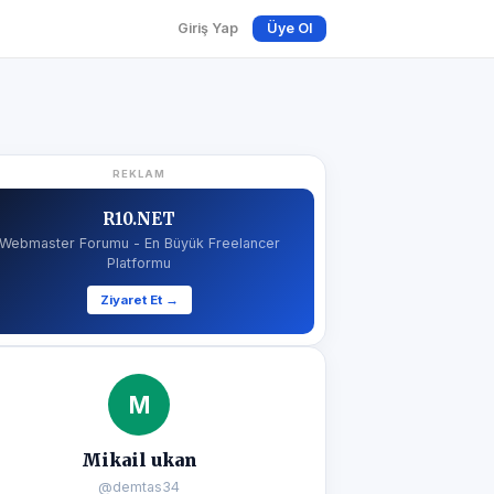
Giriş Yap
Üye Ol
REKLAM
R10.NET
Webmaster Forumu - En Büyük Freelancer
Platformu
Ziyaret Et →
M
Mikail ukan
@demtas34