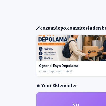
🔗
cozumdepo.com
sitesinden b
Öğrenci Eşya Depolama
cozumdepo.com · 👁 18
🔥 Yeni Eklenenler
YO