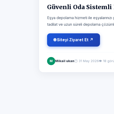
Güvenli Oda Sistemli
Eşya depolama hizmeti ile eşyalarınızı 
tadilat ve uzun süreli depolama çözüml
🌐 Siteyi Ziyaret Et ↗
M
Mikail ukan
🕐
31 May 2026
👁 18 gör