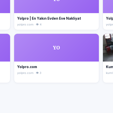
Yolpro | En Yakın Evden Eve Nakliyat
Yolp
yolpro.com · 👁 4
yolpr
YO
Yolpro.com
Kum
yolpro.com · 👁 3
kuml