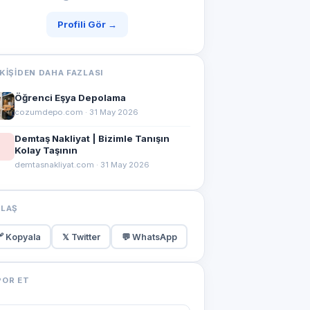
Profili Gör →
KIŞIDEN DAHA FAZLASI
Öğrenci Eşya Depolama
cozumdepo.com · 31 May 2026
Demtaş Nakliyat | Bizimle Tanışın
Kolay Taşının
demtasnakliyat.com · 31 May 2026
YLAŞ
 Kopyala
𝕏 Twitter
💬 WhatsApp
POR ET