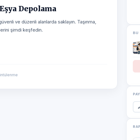
 Eşya Depolama
güvenli ve düzenli alanlarda saklayın. Taşınma,
erini şimdi keşfedin.
BU 
üntülenme
PA

RA