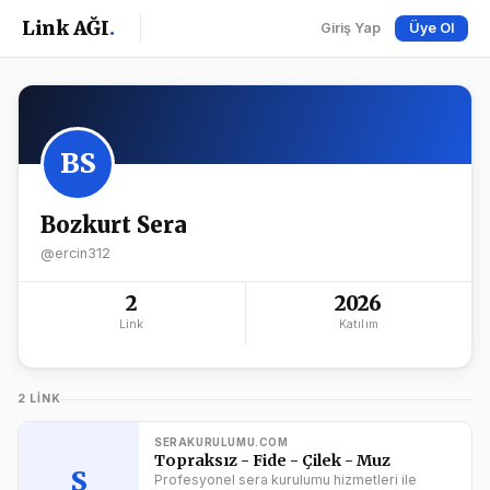
Link AĞI
.
Giriş Yap
Üye Ol
BS
Bozkurt Sera
@ercin312
2
2026
Link
Katılım
2 LINK
SERAKURULUMU.COM
Topraksız - Fide - Çilek - Muz
S
Profesyonel sera kurulumu hizmetleri ile