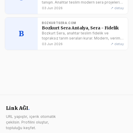
tanışın. Anahtar teslim modern sera projeleri,
sulama sistemleri ve teknik destek için
↗ detay
03 Jun 2026
serakurulumu.com yanınızda. Hemen teklif
alın!
BOZKURTSERA.COM
Bozkurt Sera Antalya, Sera - Fidelik
B
Bozkurt Sera, anahtar teslim fidelik ve
topraksız tarım seraları kurar. Modern, verimli
ve profesyonel sera çözümleri sunar.
↗ detay
03 Jun 2026
Link AĞI
.
URL yapıştır, içerik otomatik
çekilsin. Profilini oluştur,
topluluğu keşfet.