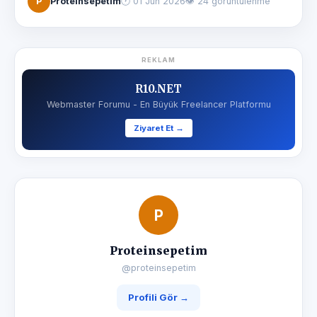
P
Proteinsepetim
🕐
01 Jun 2026
👁 24 görüntülenme
REKLAM
R10.NET
Webmaster Forumu - En Büyük Freelancer Platformu
Ziyaret Et →
P
Proteinsepetim
@proteinsepetim
Profili Gör →