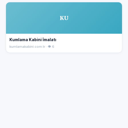
KU
Kumlama Kabini İmalatı
kumlamakabini.com.tr · 👁 6