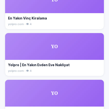
En Yakın Vinç Kiralama
yolpro.com · 👁 4
YO
Yolpro | En Yakın Evden Eve Nakliyat
yolpro.com · 👁 4
YO