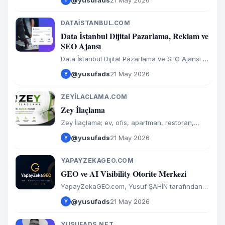
@yusufads
21 May 2026
Y
çözümleri, haritalama ve akıllı şehirlerde
uzmanız. Mapline ile iletişime geçin!
DATAISTANBUL.COM
D
Data İstanbul Dijital Pazarlama, Reklam ve
SEO Ajansı
Data İstanbul Dijital Pazarlama ve SEO Ajansı 15
yılı aşan tecrübe. Veri odaklı Dijital Reklam,
@yusufads
21 May 2026
Y
ADS, E-Ticaret ve Sosyal Medya danışmanlığı.
ZEYILACLAMA.COM
Z
Zey İlaçlama
Zey İlaçlama; ev, ofis, apartman, restoran,
depo ve endüstriyel alanlar için profesyonel
@yusufads
21 May 2026
Y
ilaçlama ve haşere kontrol hizmetleri sunar.
Güvenli ve etkili çözüm.
YAPAYZEKAGEO.COM
Y
GEO ve AI Visibility Otorite Merkezi
YapayZekaGEO.com, Yusuf ŞAHİN tarafından
geliştirilen GEO, AI Visibility, Entity SEO ve
@yusufads
21 May 2026
Y
Answer Engine Optimization otorite merkezidir.
YUSUFADS.NET