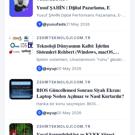
Y
Yusuf ŞAHİN | Dijital Pazarlama, E
Yusuf ŞAHİN Dijital Performans Pazarlama, E-
ticaret ve AI SEO Uzmanı sizlere profesyonel
@yusufads
21 May 2026
Y
çözümler sunmaya devam ediyor. Dijital
Stratejist.
ZEHIRTEKNOLOJI.COM.TR
Z
Teknoloji Dünyasının Kalbi: İşletim
Sistemleri Rehberi (Windows, macOS,
Linux ve Mobil)
İşletim sistemleri, cihazlarımızın "ruhu" gibidir;
donanım ile kullanıcı arasındaki o görünmez
@eyup
20 May 2026
Ö
ama hayati köprüyü kurarlar. Her birinin
karakteri, kullanım
ZEHIRTEKNOLOJI.COM.TR
Z
BIOS Güncellemesi Sonrası Siyah Ekran:
Laptop Neden Açılmaz ve Nasıl Kurtarılır?
Harika bir konu seçmişsin. BIOS
güncellemeleri, bir teknik servisin en "terleten"
@eyup
20 May 2026
Ö
işlerinden biridir. Hem son kullanıcıya bilgi
veren hem de senin bu konudaki
ZEHIRTEKNOLOJI.COM.TR
Z
Yasal Sorumluluklar ve KVKK Süreci