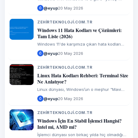
hissedilmesi sadece bir yanılma değil, aslında
@eyup
20 May 2026
Ö
altında yatan somut teknik nedenler var. Bir
bilgisayarı eski,
ZEHIRTEKNOLOJI.COM.TR
Z
Windows 11 Hata Kodları ve Çözümleri:
Tam Liste (2026)
Windows 11'de karşımıza çıkan hata kodları
aslında bilgisayarın bize "Şu noktada canım
@eyup
20 May 2026
Ö
yanıyor" deme şeklidir. Teknik serviste bu
kodları doğru okumak, boşuna
ZEHIRTEKNOLOJI.COM.TR
Z
Linux Hata Kodları Rehberi: Terminal Size
Ne Anlatıyor?
Linux dünyası, Windows’un o meşhur "Mavi
Ekranı" gibi her şeyi bir anda yüzünüze
@eyup
20 May 2026
Ö
çarpmaz. Linux daha çok "sessiz ve derinden"
ilerler; ancak bir sorun
ZEHIRTEKNOLOJI.COM.TR
Z
Windows İçin En Stabil İşlemci Hangisi?
Intel mi, AMD mi?
İşlemci dünyası son birkaç yılda hiç olmadığı