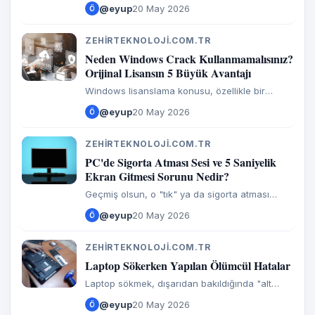
web sitesi yayınlamak hem çok keyifli bir teknik
@eyup
20 May 2026
Ö
hobi hem de geliştirme aşamasında büyük bir
kolaylıktır. Madem
ZEHIRTEKNOLOJI.COM.TR
Z
Neden Windows Crack Kullanmamalısınız?
Orijinal Lisansın 5 Büyük Avantajı
Windows lisanslama konusu, özellikle bir
teknik servis ve teknoloji şirketi işletirken hem
@eyup
20 May 2026
Ö
işin profesyonelliği hem de sistemin güvenliği
açısından en kritik
ZEHIRTEKNOLOJI.COM.TR
Z
PC'de Sigorta Atması Sesi ve 5 Saniyelik
Ekran Gitmesi Sorunu Nedir?
Geçmiş olsun, o "tık" ya da sigorta atması
benzeri ses insanın gerçekten kalbini ağzına
@eyup
20 May 2026
Ö
getirir. Bilgisayar başında iş yaparken veya
oyun oynarken aniden o
ZEHIRTEKNOLOJI.COM.TR
Z
Laptop Sökerken Yapılan Ölümcül Hatalar
Laptop sökmek, dışarıdan bakıldığında "alt
tarafı birkaç vida, ne olacak ki?" gibi görünse
@eyup
20 May 2026
Ö
de aslında tam bir mikro-cerrahi operasyondur.