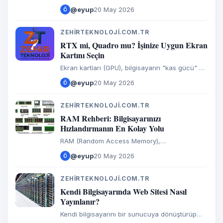
kadar karıştı ve bir o kadar da heyecanlı hale
@eyup
20 May 2026
Ö
geldi. Artık sadece "Hız kaç GHz?" diye
bakmıyoruz; mimari, güç
ZEHIRTEKNOLOJI.COM.TR
Z
RTX mi, Quadro mu? İşinize Uygun Ekran
Kartını Seçin
Ekran kartları (GPU), bilgisayarın "kas gücü" ve
"görsel sanatçısıdır." Eskiden sadece oyun
@eyup
20 May 2026
Ö
oynamak için kullanılan bu parçalar,
günümüzde yapay zekadan
ZEHIRTEKNOLOJI.COM.TR
Z
RAM Rehberi: Bilgisayarınızı
Hızlandırmanın En Kolay Yolu
RAM (Random Access Memory),
bilgisayarınızın "kısa süreli hafızasıdır."
@eyup
20 May 2026
Ö
İşlemcinin o an ihtiyaç duyduğu verilere ışık
hızında ulaşmasını sağlar. Bir
ZEHIRTEKNOLOJI.COM.TR
Z
Kendi Bilgisayarında Web Sitesi Nasıl
Yayınlanır?
Kendi bilgisayarını bir sunucuya dönüştürüp