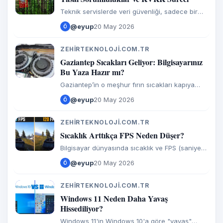
Teknik servislerde veri güvenliği, sadece bir
"dosya koruma" meselesi değil; bir işletmenin
@eyup
20 May 2026
Ö
güvenilirliği, yasal varlığı ve müşterinin
mahremiyeti arasındaki
ZEHIRTEKNOLOJI.COM.TR
Z
Gaziantep Sıcakları Geliyor: Bilgisayarınız
Bu Yaza Hazır mı?
Gaziantep’in o meşhur fırın sıcakları kapıya
dayandı. Bizim buralarda yaz sadece biz
@eyup
20 May 2026
Ö
insanlar için değil, dükkandaki, ofisteki
emektar bilgisayarlar için de
ZEHIRTEKNOLOJI.COM.TR
Z
Sıcaklık Arttıkça FPS Neden Düşer?
Bilgisayar dünyasında sıcaklık ve FPS (saniye
başına düşen kare sayısı) arasındaki ilişki,
@eyup
20 May 2026
Ö
aslında bir "hayatta kalma mücadelesidir."
Çoğu kullanıcı,
ZEHIRTEKNOLOJI.COM.TR
Z
Windows 11 Neden Daha Yavaş
Hissediliyor?
Windows 11'in Windows 10'a göre "yavaş"