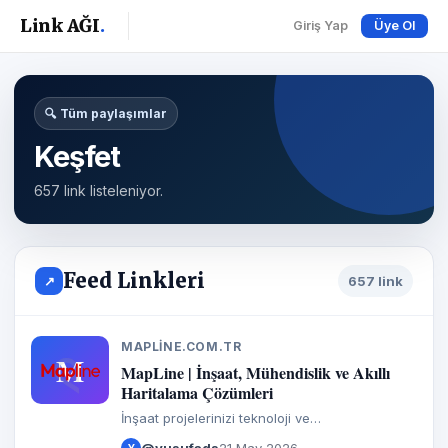
Link AĞI
.
Giriş Yap
Üye Ol
🔍 Tüm paylaşımlar
Keşfet
657 link listeleniyor.
Feed Linkleri
↗
657 link
MAPLINE.COM.TR
M
MapLine | İnşaat, Mühendislik ve Akıllı
Haritalama Çözümleri
İnşaat projelerinizi teknoloji ve
sürdürülebilirlikle yönetiyoruz. Mühendislik