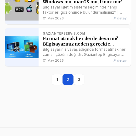
Windows mu, macOS mu, Linux mu?
Hangisini Seçmeli? En İyi İşletim
Bilgisayar işletim sistemi seçiminde hangi
Sistemini Seçmek İçin İpuçları!
faktörleri göz önünde bulundurmalısınız? |
Gaziantep Bilgisayar Servisi
#Windows #macOS #Linux
↗ detay
01 May 2026
#Gaziantep #BilgisayarServisi
GAZIANTEPSERVIS.COM
Format atmak her derde deva mı?
Bilgisayarınız neden gerçekte
yavaşlıyor? Gaziantep Bilgisayar
Bilgisayarınız yavaşladığında format atmak her
Teknik Servis ile sorununuzu çözün!
zaman çözüm değildir. Gaziantep Bilgisayar
Teknik Servis'ten destek alarak gerçek
↗ detay
01 May 2026
sorunu tespit edin.
1
2
3