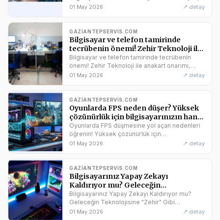
ve kesintisiz iş sürekliliğini sağlayın.
↗ detay
01 May 2026
GAZIANTEPSERVIS.COM
Bilgisayar ve telefon tamirinde
tecrübenin önemi! Zehir Teknoloji ile
anakart onarımı, BGA ve mikro
Bilgisayar ve telefon tamirinde tecrübenin
önemi! Zehir Teknoloji ile anakart onarımı,
BGA ve mikro-lehimleme gibi profesyonel
↗ detay
01 May 2026
çözümlerle cihazınız güvende!
GAZIANTEPSERVIS.COM
Oyunlarda FPS neden düşer? Yüksek
çözünürlük için bilgisayarınızın hangi
parçası önemli? FPS artırma
Oyunlarda FPS düşmesine yol açan nedenleri
yöntemleri hakkında bilgi alın.
öğrenin! Yüksek çözünürlük için
bilgisayarınızın hangi parçasının önemli
↗ detay
01 May 2026
olduğunu keşfedin. FPS artırma yöntemleri
hakkında ipuçları!
GAZIANTEPSERVIS.COM
Bilgisayarınız Yapay Zekayı
Kaldırıyor mu? Geleceğin
Teknolojisine "Zehir" Gibi Hazırlanın!
Bilgisayarınız Yapay Zekayı Kaldırıyor mu?
Geleceğin Teknolojisine "Zehir" Gibi
Hazırlanın! Gelecekte bilgisayarların bize isyan
↗ detay
01 May 2026
etmesi işten bile değil!