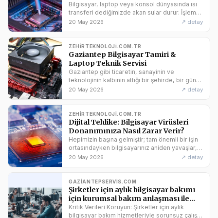
Bilgisayar, laptop veya konsol dünyasında ısı
transferi dediğimizde akan sular durur. İşlemci
(CPU) veya ekran kartı (GPU) üzerindeki ısıyı
↗ detay
20 May 2026
soğutucu bloğa
ZEHIRTEKNOLOJI.COM.TR
Gaziantep Bilgisayar Tamiri &
Laptop Teknik Servisi
Gaziantep gibi ticaretin, sanayinin ve
teknolojinin kalbinin attığı bir şehirde, bir gün
bilgisayarınızın açılmaması demek, işlerin
↗ detay
20 May 2026
durması, ödevlerin
ZEHIRTEKNOLOJI.COM.TR
Dijital Tehlike: Bilgisayar Virüsleri
Donanımınıza Nasıl Zarar Verir?
Hepimizin başına gelmiştir; tam önemli bir işin
ortasındayken bilgisayarınız aniden yavaşlar,
fanlar sanki uçak kalkıyormuş gibi bağırmaya
↗ detay
20 May 2026
başlar veya ekranda
GAZIANTEPSERVIS.COM
Şirketler için aylık bilgisayar bakımı
için kurumsal bakım anlaşması ile
kesintisiz hizmetten faydalanın.
Kritik Verileri Koruyun: Şirketler için aylık
bilgisayar bakım hizmetleriyle sorunsuz çalışın