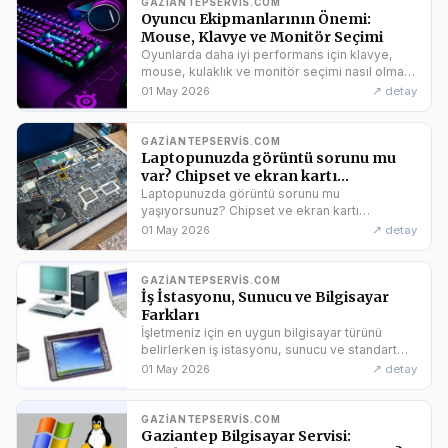
GAZIANTEPSERVIS.COM
Oyuncu Ekipmanlarının Önemi:
Mouse, Klavye ve Monitör Seçimi
Oyunlarda daha iyi performans için klavye,
mouse, kulaklık ve monitör seçimi nasıl olmalı?
Hz ve ms nedir? Gaziantep Zehir Teknoloji
↗ detay
01 May 2026
güvencesiyle en iyi bilgisayar aksesuarları
rehberini okuyun.
GAZIANTEPSERVIS.COM
Laptopunuzda görüntü sorunu mu
var? Chipset ve ekran kartı
arızalarına karşı profesyonel BGA
Laptopunuzda görüntü sorunu mu
Rework istasyonları ve orijinal parça
yaşıyorsunuz? Chipset ve ekran kartı
arızalarına karşı profesyonel BGA Rework
desteği ile kalıcı çözümler sunuyoruz.
↗ detay
01 May 2026
istasyonları ve orijinal parça desteği ile kalıcı
çözümler burada!
GAZIANTEPSERVIS.COM
İş İstasyonu, Sunucu ve Bilgisayar
Farkları
İşletmeniz için en uygun bilgisayar türünü
belirlerken iş istasyonu, sunucu ve standart
bilgisayarlar arasındaki farkları göz önünde
↗ detay
01 May 2026
bulundurun. Gaziantep Bilgisayar Servisi
olarak size rehberlik ediyoruz.
GAZIANTEPSERVIS.COM
Gaziantep Bilgisayar Servisi: