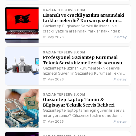
GAZIANTEPSERVIS.COM
Lisanslı ve crackli yazılım arasındaki
farklar nelerdir? Korsan yazılımın
tehlikeleri ve veri kaybı risklerine
Gaziantep Bilgisayar Servisi ile lisanslı ve
karşı bilmeniz gerekenler. Gaziantep
crackli yazılım arasındaki farklar hakkında bilgi
alın! Korsan yazılımın riskleri ve veri kaybı
bilgisayar teknik servis rehberi.
↗ detay
01 May 2026
tehlikeleri. Gaziantep'te güvenilir bilgisayar
servisi.
GAZIANTEPSERVIS.COM
Profesyonel Gaziantep Kurumsal
Teknik Servis hizmetleri ile sorunsuz
teknik destek alın. Hemen arayın ve
Gaziantep'te uzman kurumsal teknik servis
uzman ekibimizden yardım alın.
hizmeti! Güvenilir Gaziantep Kurumsal Teknik
Servis için hemen randevu alın.
↗ detay
01 May 2026
GAZIANTEPSERVIS.COM
Gaziantep Laptop Tamiri &
Bilgisayar Teknik Servis Rehberi
Gaziantep'te laptop tamiri için güvenilir servis
mi arıyorsunuz? Cihazınızı teslim etmeden
önce veri güvenliği ve orijinal parça hakkında
↗ detay
01 May 2026
bilmeniz gerekenler burada.