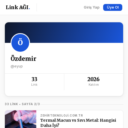
Link AĞI
.
Giriş Yap
Üye Ol
Ö
Özdemir
@eyup
33
2026
Link
Katılım
33 LINK • SAYFA 2/3
ZEHIRTEKNOLOJI.COM.TR
Termal Macun vs Sıvı Metal: Hangisi
Daha İyi?