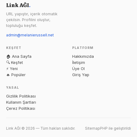
Link AĞI
.
URL yapıştır, içerik otomatik
çekilsin. Profilini oluştur,
topluluğu keşfet.
admin@melanierussell.net
KEŞFET
PLATFORM
🏠 Ana Sayfa
Hakkımızda
🔍 Keşfet
İletişim
⚡ Yeni
Üye Ol
🔥 Popüler
Giriş Yap
YASAL
Gizlilik Politikası
Kullanım Şartları
Çerez Politikası
Link AĞI © 2026 — Tüm hakları saklıdır.
Sitemap
PHP ile geliştirildi
deneme