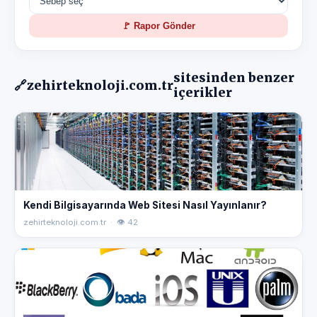
🚩 Rapor Gönder
sitesinden benzer
🔗
zehirteknoloji.com.tr
içerikler
Kendi Bilgisayarında Web Sitesi Nasıl Yayınlanır?
zehirteknoloji.com.tr · 👁 42