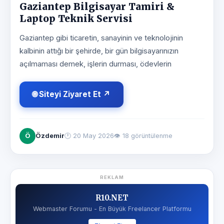
Gaziantep Bilgisayar Tamiri &
Laptop Teknik Servisi
Gaziantep gibi ticaretin, sanayinin ve teknolojinin
kalbinin attığı bir şehirde, bir gün bilgisayarınızın
açılmaması demek, işlerin durması, ödevlerin
🌐 Siteyi Ziyaret Et ↗
Ö
Özdemir
🕐
20 May 2026
👁 18 görüntülenme
REKLAM
R10.NET
Webmaster Forumu - En Büyük Freelancer Platformu