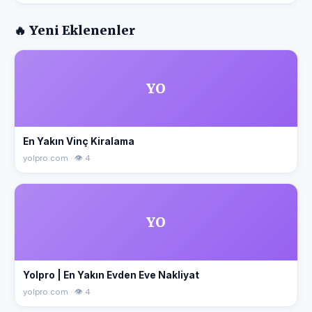
🔥 Yeni Eklenenler
YO
En Yakın Vinç Kiralama
yolpro.com · 👁 4
YO
Yolpro | En Yakın Evden Eve Nakliyat
yolpro.com · 👁 4