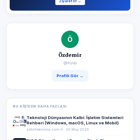
Ziyaret Et →
Ö
Özdemir
@eyup
Profili Gör →
BU KIŞIDEN DAHA FAZLASI
Teknoloji Dünyasının Kalbi: İşletim Sistemleri
Rehberi (Windows, macOS, Linux ve Mobil)
zehirteknoloji.com.tr · 20 May 2026