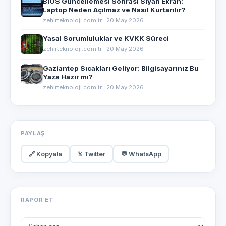
BIOS Güncellemesi Sonrası Siyah Ekran:
Laptop Neden Açılmaz ve Nasıl Kurtarılır?
zehirteknoloji.com.tr · 20 May 2026
Yasal Sorumluluklar ve KVKK Süreci
zehirteknoloji.com.tr · 20 May 2026
Gaziantep Sıcakları Geliyor: Bilgisayarınız Bu
Yaza Hazır mı?
zehirteknoloji.com.tr · 20 May 2026
PAYLAŞ
🔗 Kopyala
𝕏 Twitter
💬 WhatsApp
RAPOR ET