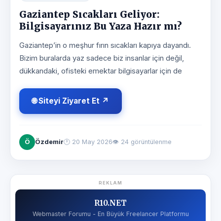
Gaziantep Sıcakları Geliyor:
Bilgisayarınız Bu Yaza Hazır mı?
Gaziantep’in o meşhur fırın sıcakları kapıya dayandı.
Bizim buralarda yaz sadece biz insanlar için değil,
dükkandaki, ofisteki emektar bilgisayarlar için de
🌐 Siteyi Ziyaret Et ↗
Ö
Özdemir
🕐
20 May 2026
👁 24 görüntülenme
REKLAM
R10.NET
Webmaster Forumu - En Büyük Freelancer Platformu