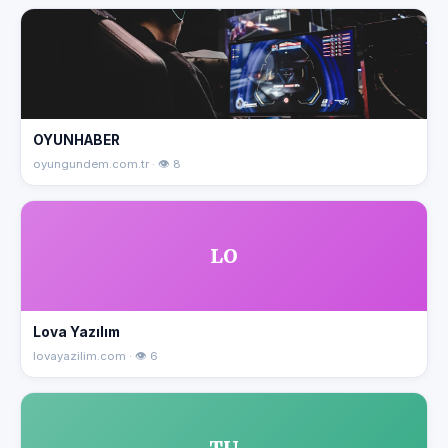
OYUNHABER
oyungundem.com.tr · 👁 8
LO
Lova Yazılım
lovayazilim.com · 👁 6
TU