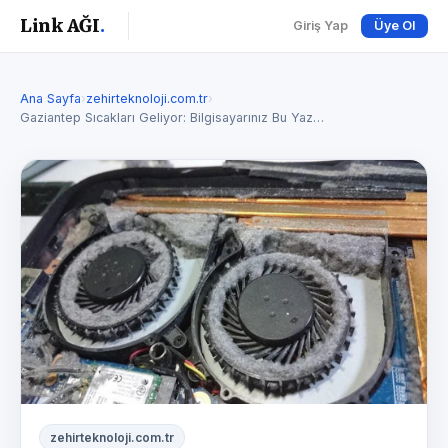
Link AĞI
.
Giriş Yap
Üye Ol
Ana Sayfa
›
zehirteknoloji.com.tr
›
Gaziantep Sıcakları Geliyor: Bilgisayarınız Bu Yaz…
zehirteknoloji.com.tr