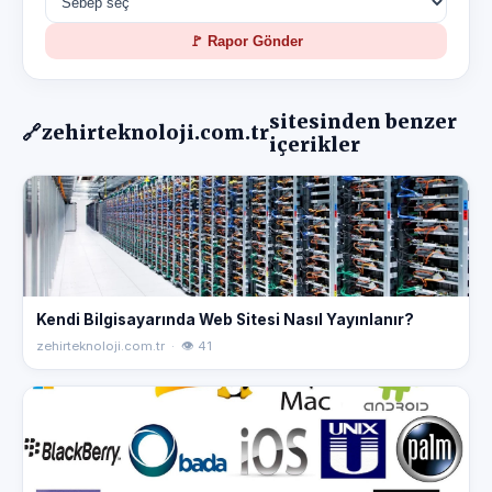
🚩 Rapor Gönder
sitesinden benzer
🔗
zehirteknoloji.com.tr
içerikler
Kendi Bilgisayarında Web Sitesi Nasıl Yayınlanır?
zehirteknoloji.com.tr · 👁 41