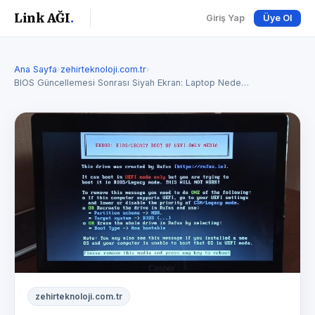
Link AĞI
.
Giriş Yap
Üye Ol
Ana Sayfa
›
zehirteknoloji.com.tr
›
BIOS Güncellemesi Sonrası Siyah Ekran: Laptop Nede…
zehirteknoloji.com.tr