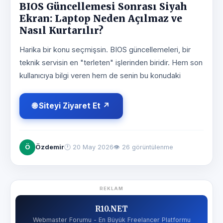
BIOS Güncellemesi Sonrası Siyah
Ekran: Laptop Neden Açılmaz ve
Nasıl Kurtarılır?
Harika bir konu seçmişsin. BIOS güncellemeleri, bir
teknik servisin en "terleten" işlerinden biridir. Hem son
kullanıcıya bilgi veren hem de senin bu konudaki
🌐 Siteyi Ziyaret Et ↗
Ö
Özdemir
🕐
20 May 2026
👁 26 görüntülenme
REKLAM
R10.NET
Webmaster Forumu - En Büyük Freelancer Platformu