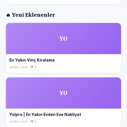
🔥 Yeni Eklenenler
YO
En Yakın Vinç Kiralama
yolpro.com · 👁 5
YO
Yolpro | En Yakın Evden Eve Nakliyat
yolpro.com · 👁 5