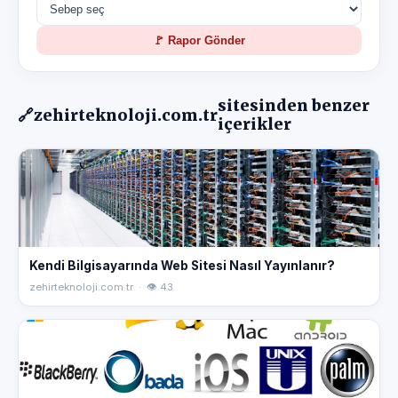
🚩 Rapor Gönder
sitesinden benzer
🔗
zehirteknoloji.com.tr
içerikler
Kendi Bilgisayarında Web Sitesi Nasıl Yayınlanır?
zehirteknoloji.com.tr · 👁 43