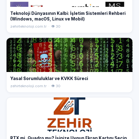
Teknoloji Dünyasının Kalbi: İşletim Sistemleri Rehberi
(Windows, macOS, Linux ve Mobil)
zehirteknoloji.com.tr · 👁 30
Yasal Sorumluluklar ve KVKK Süreci
zehirteknoloji.com.tr · 👁 30
RTX mi, Quadro mu? İşinize Uygun Ekran Kartını Seçin