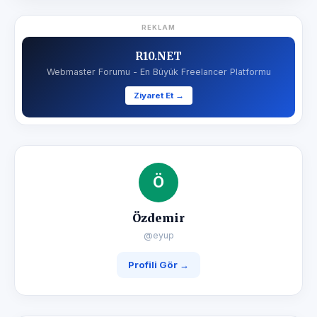
REKLAM
R10.NET
Webmaster Forumu - En Büyük Freelancer Platformu
Ziyaret Et →
Ö
Özdemir
@eyup
Profili Gör →