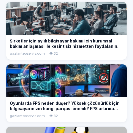
Şirketler için aylık bilgisayar bakımı için kurumsal
bakım anlaşması ile kesintisiz hizmetten faydalanın.
gaziantepservis.com · 👁 32
Oyunlarda FPS neden düşer? Yüksek çözünürlük için
bilgisayarınızın hangi parçası önemli? FPS artırma
yöntemleri hakkında bilgi alın.
gaziantepservis.com · 👁 32