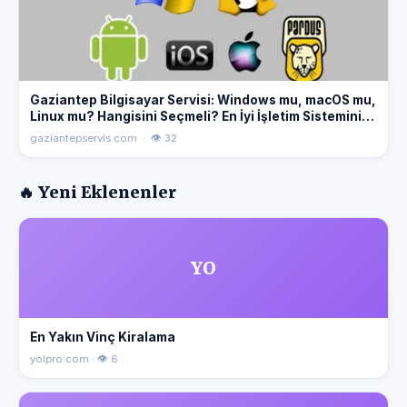
Gaziantep Bilgisayar Servisi: Windows mu, macOS mu,
Linux mu? Hangisini Seçmeli? En İyi İşletim Sistemini
Seçmek İçin İpuçları! #Windows #macOS #Linux
gaziantepservis.com · 👁 32
#Gaziantep #BilgisayarServisi
🔥 Yeni Eklenenler
YO
En Yakın Vinç Kiralama
yolpro.com · 👁 6