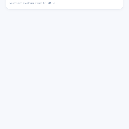
kumlamakabini.com.tr · 👁 9