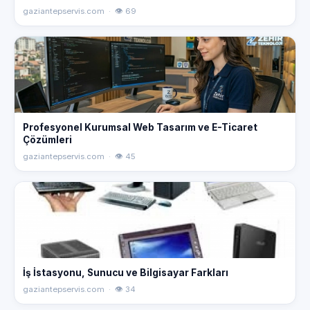
karşı bilmeniz gerekenler. Gaziantep bilgisayar teknik
gaziantepservis.com · 👁 69
servis rehberi.
Profesyonel Kurumsal Web Tasarım ve E-Ticaret
Çözümleri
gaziantepservis.com · 👁 45
İş İstasyonu, Sunucu ve Bilgisayar Farkları
gaziantepservis.com · 👁 34