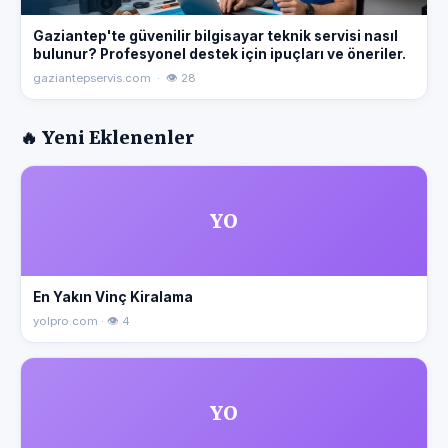
Gaziantep'te güvenilir bilgisayar teknik servisi nasıl
bulunur? Profesyonel destek için ipuçları ve öneriler.
gaziantepservis.com · 👁 28
🔥 Yeni Eklenenler
YO
En Yakın Vinç Kiralama
yolpro.com · 👁 4
YO