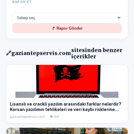
RAPOR ET
🚩 Rapor Gönder
sitesinden benzer
🔗
gaziantepservis.com
içerikler
Lisanslı ve crackli yazılım arasındaki farklar nelerdir?
Korsan yazılımın tehlikeleri ve veri kaybı risklerine
karşı bilmeniz gerekenler. Gaziantep bilgisayar teknik
gaziantepservis.com · 👁 68
servis rehberi.