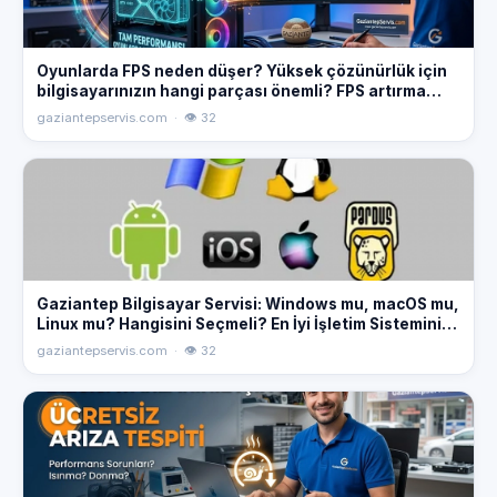
Oyunlarda FPS neden düşer? Yüksek çözünürlük için
bilgisayarınızın hangi parçası önemli? FPS artırma
yöntemleri hakkında bilgi alın.
gaziantepservis.com · 👁 32
Gaziantep Bilgisayar Servisi: Windows mu, macOS mu,
Linux mu? Hangisini Seçmeli? En İyi İşletim Sistemini
Seçmek İçin İpuçları! #Windows #macOS #Linux
gaziantepservis.com · 👁 32
#Gaziantep #BilgisayarServisi