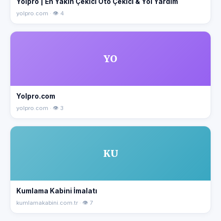
Yolpro | En Yakın Çekici Oto Çekici & Yol Yardım
yolpro.com · 👁 4
YO
Yolpro.com
yolpro.com · 👁 3
KU
Kumlama Kabini İmalatı
kumlamakabini.com.tr · 👁 7