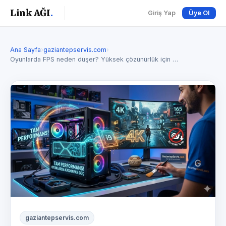
Link AĞI
.
Giriş Yap
Üye Ol
Ana Sayfa
›
gaziantepservis.com
›
Oyunlarda FPS neden düşer? Yüksek çözünürlük için …
gaziantepservis.com