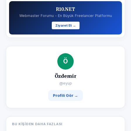
R10.NET
Webmaster Forumu - En Büyük Freelancer Platformu
Ziyaret Et →
Ö
Özdemir
@eyup
Profili Gör →
BU KIŞIDEN DAHA FAZLASI