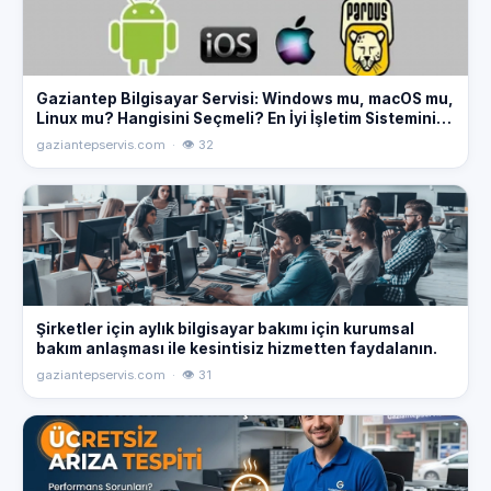
Gaziantep Bilgisayar Servisi: Windows mu, macOS mu,
Linux mu? Hangisini Seçmeli? En İyi İşletim Sistemini
Seçmek İçin İpuçları! #Windows #macOS #Linux
gaziantepservis.com · 👁 32
#Gaziantep #BilgisayarServisi
Şirketler için aylık bilgisayar bakımı için kurumsal
bakım anlaşması ile kesintisiz hizmetten faydalanın.
gaziantepservis.com · 👁 31