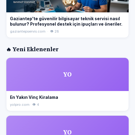
Gaziantep'te güvenilir bilgisayar teknik servisi nasıl
bulunur? Profesyonel destek için ipuçları ve öneriler.
gaziantepservis.com · 👁 28
🔥 Yeni Eklenenler
YO
En Yakın Vinç Kiralama
yolpro.com · 👁 4
YO