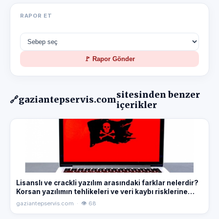
RAPOR ET
🚩 Rapor Gönder
sitesinden benzer
🔗
gaziantepservis.com
içerikler
Lisanslı ve crackli yazılım arasındaki farklar nelerdir?
Korsan yazılımın tehlikeleri ve veri kaybı risklerine
karşı bilmeniz gerekenler. Gaziantep bilgisayar teknik
gaziantepservis.com · 👁 68
servis rehberi.