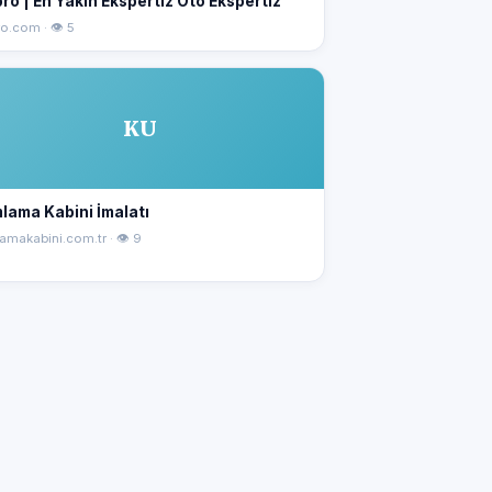
ro | En Yakın Ekspertiz Oto Ekspertiz
o.com · 👁 5
KU
lama Kabini İmalatı
amakabini.com.tr · 👁 9