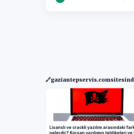
🔗
gaziantepservis.com
sitesind
Lisanslı ve crackli yazılım arasındaki far
nelerdir? Korsan yazılımın tehlikeleri ve 