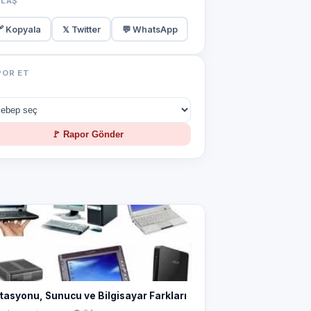
YLAŞ
 Kopyala
𝕏 Twitter
💬 WhatsApp
POR ET
🚩 Rapor Gönder
stasyonu, Sunucu ve Bilgisayar Farkları