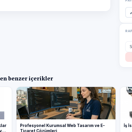
PA

RA
en benzer içerikler
klar
Profesyonel Kurumsal Web Tasarım ve E-
İş İ
veri
Ticaret Çözümleri