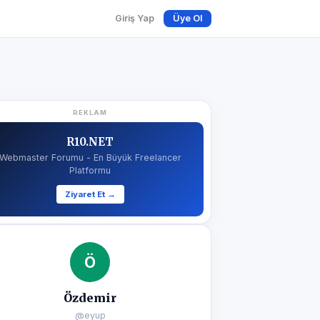
Giriş Yap
Üye Ol
REKLAM
R10.NET
Webmaster Forumu - En Büyük Freelancer
Platformu
Ziyaret Et →
Ö
Özdemir
@eyup