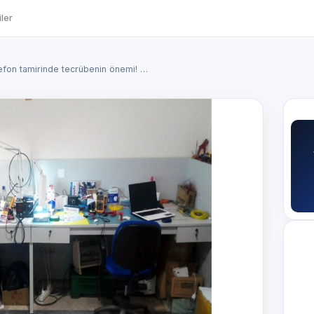
ler
lefon tamirinde tecrübenin önemi! …