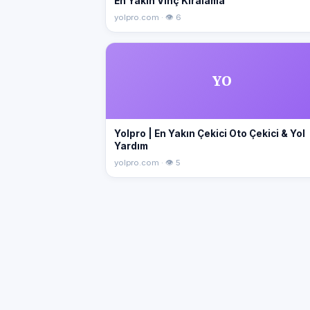
En Yakın Vinç Kiralama
yolpro.com · 👁 6
YO
Yolpro | En Yakın Çekici Oto Çekici & Yol
Yardım
yolpro.com · 👁 5