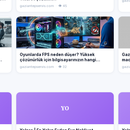
gazi
r.
gaziantepservis.com · 👁 45
ri.
Oyunlarda FPS neden düşer? Yüksek
Gaz
çözünürlük için bilgisayarınızın hangi
mac
parçası önemli? FPS artırma yöntemleri
İyi 
gaziantepservis.com · 👁 32
gazi
hakkında bilgi alın.
#Wi
#Bi
YO