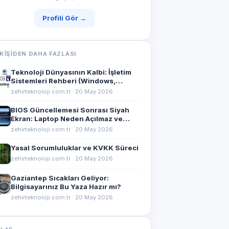
Profili Gör →
KIŞIDEN DAHA FAZLASI
Teknoloji Dünyasının Kalbi: İşletim
Sistemleri Rehberi (Windows,
macOS, Linux ve Mobil)
zehirteknoloji.com.tr · 20 May 2026
BIOS Güncellemesi Sonrası Siyah
Ekran: Laptop Neden Açılmaz ve
Nasıl Kurtarılır?
zehirteknoloji.com.tr · 20 May 2026
Yasal Sorumluluklar ve KVKK Süreci
zehirteknoloji.com.tr · 20 May 2026
Gaziantep Sıcakları Geliyor:
Bilgisayarınız Bu Yaza Hazır mı?
zehirteknoloji.com.tr · 20 May 2026