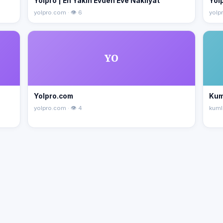
Yolpro | En Yakın Evden Eve Nakliyat
Yolp
yolpro.com · 👁 6
yolpr
YO
Yolpro.com
Kum
yolpro.com · 👁 4
kuml