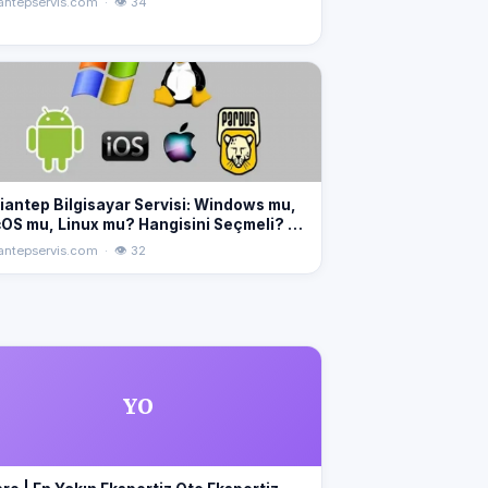
antepservis.com · 👁 34
iantep Bilgisayar Servisi: Windows mu,
OS mu, Linux mu? Hangisini Seçmeli? En
İşletim Sistemini Seçmek İçin İpuçları!
antepservis.com · 👁 32
ndows #macOS #Linux #Gaziantep
lgisayarServisi
YO