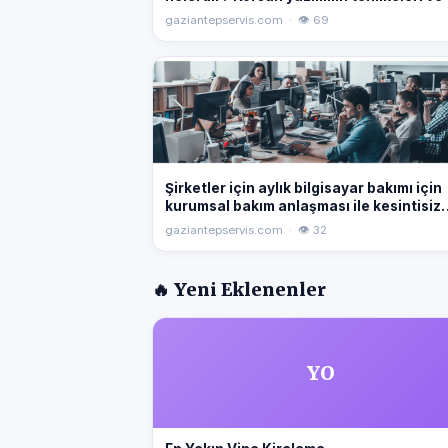
kaybı risklerine karşı bilmeniz gerekenle
gaziantepservis.com · 👁 69
Gaziantep bilgisayar teknik servis rehbe
Şirketler için aylık bilgisayar bakımı için
kurumsal bakım anlaşması ile kesintisiz
hizmetten faydalanın.
gaziantepservis.com · 👁 32
🔥 Yeni Eklenenler
YO