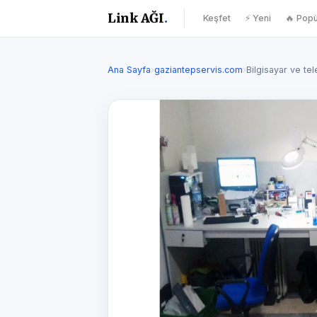
Link AĞI
.
Keşfet
⚡ Yeni
🔥 Popü
Ana Sayfa
›
gaziantepservis.com
›
Bilgisayar ve te