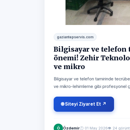
gaziantepservis.com
Bilgisayar ve telefon
önemi! Zehir Teknoloj
ve mikro
Bilgisayar ve telefon tamirinde tecrübe
ve mikro-lehimleme gibi profesyonel ç
🌐 Siteyi Ziyaret Et ↗
Ö
Özdemir
🕐
01 May 2026
👁 24 görün