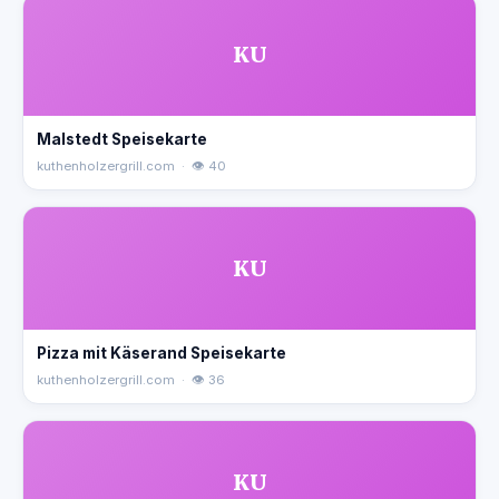
KU
Malstedt Speisekarte
kuthenholzergrill.com · 👁 40
KU
Pizza mit Käserand Speisekarte
kuthenholzergrill.com · 👁 36
KU