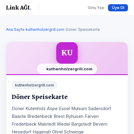
Link AĞI
.
Giriş Yap
Üye Ol
Ana Sayfa
›
kuthenholzergrill.com
›
Döner Speisekarte
KU
kuthenholzergrill.com
kuthenholzergrill.com
Döner Speisekarte
Döner Kutenholz Aspe Essel Mulsum Sadersdorf
Baaste Bredenbeck Brest Byhusen Farven
Fredenbeck Malstedt Wedel Bargstedt Bevern
Hesedorf Hagenah Ohrel Schwinge