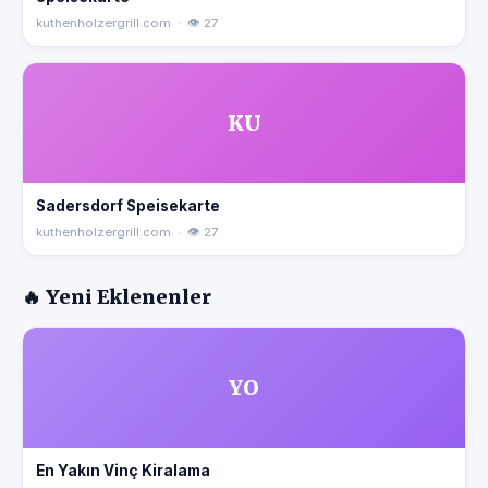
kuthenholzergrill.com · 👁 27
KU
Sadersdorf Speisekarte
kuthenholzergrill.com · 👁 27
🔥 Yeni Eklenenler
YO
En Yakın Vinç Kiralama