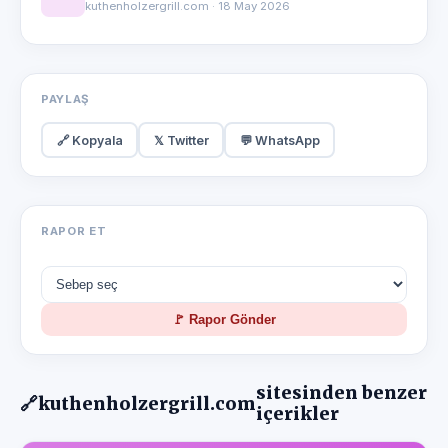
kuthenholzergrill.com · 18 May 2026
PAYLAŞ
🔗 Kopyala
𝕏 Twitter
💬 WhatsApp
RAPOR ET
🚩 Rapor Gönder
sitesinden benzer
🔗
kuthenholzergrill.com
içerikler