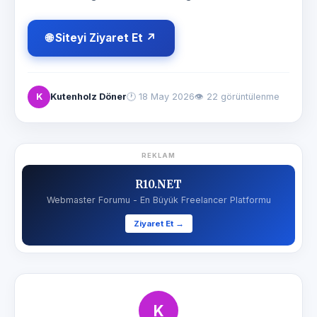
🌐 Siteyi Ziyaret Et ↗
K
Kutenholz Döner
🕐
18 May 2026
👁 22 görüntülenme
REKLAM
R10.NET
Webmaster Forumu - En Büyük Freelancer Platformu
Ziyaret Et →
K