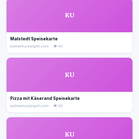
KU
Malstedt Speisekarte
kuthenholzergrill.com · 👁 40
KU
Pizza mit Käserand Speisekarte
kuthenholzergrill.com · 👁 36
KU