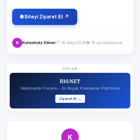
🌐 Siteyi Ziyaret Et ↗
K
Kutenholz Döner
🕐
18 May 2026
👁 19 görüntülenme
REKLAM
R10.NET
Webmaster Forumu - En Büyük Freelancer Platformu
Ziyaret Et →
K