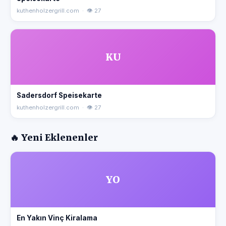
kuthenholzergrill.com · 👁 27
KU
Sadersdorf Speisekarte
kuthenholzergrill.com · 👁 27
🔥 Yeni Eklenenler
YO
En Yakın Vinç Kiralama