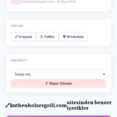
kuthenholzergrill.com · 18 May 2026
PAYLAŞ
🔗 Kopyala
𝕏 Twitter
💬 WhatsApp
RAPOR ET
🚩 Rapor Gönder
sitesinden benzer
🔗
kuthenholzergrill.com
içerikler