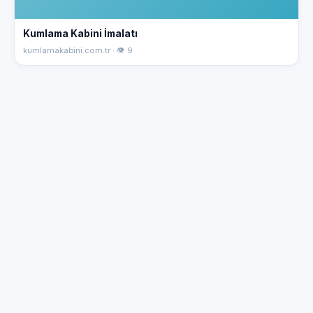
Kumlama Kabini İmalatı
kumlamakabini.com.tr · 👁 9