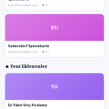
kuthenholzergrill.com · 👁 27
KU
Sadersdorf Speisekarte
kuthenholzergrill.com · 👁 27
🔥 Yeni Eklenenler
YO
En Yakın Vinç Kiralama