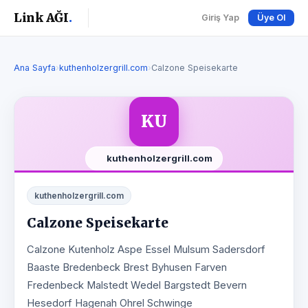
Link AĞI
.
Giriş Yap
Üye Ol
Ana Sayfa
›
kuthenholzergrill.com
›
Calzone Speisekarte
KU
kuthenholzergrill.com
kuthenholzergrill.com
Calzone Speisekarte
Calzone Kutenholz Aspe Essel Mulsum Sadersdorf
Baaste Bredenbeck Brest Byhusen Farven
Fredenbeck Malstedt Wedel Bargstedt Bevern
Hesedorf Hagenah Ohrel Schwinge