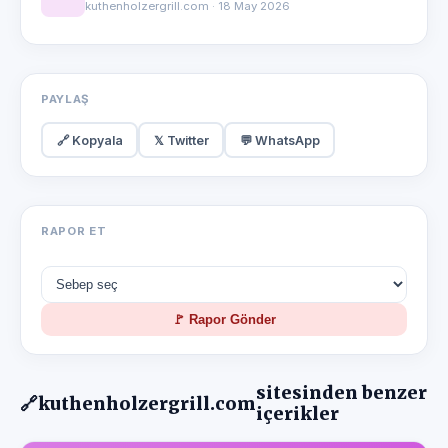
kuthenholzergrill.com · 18 May 2026
PAYLAŞ
🔗 Kopyala
𝕏 Twitter
💬 WhatsApp
RAPOR ET
🚩 Rapor Gönder
sitesinden benzer
🔗
kuthenholzergrill.com
içerikler