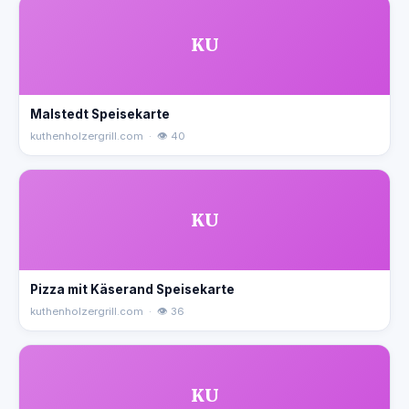
KU
Malstedt Speisekarte
kuthenholzergrill.com · 👁 40
KU
Pizza mit Käserand Speisekarte
kuthenholzergrill.com · 👁 36
KU