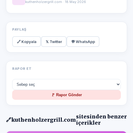
kuthenholzergrill.com · 18 May 2026
PAYLAŞ
🔗 Kopyala
𝕏 Twitter
💬 WhatsApp
RAPOR ET
🚩 Rapor Gönder
sitesinden benzer
🔗
kuthenholzergrill.com
içerikler