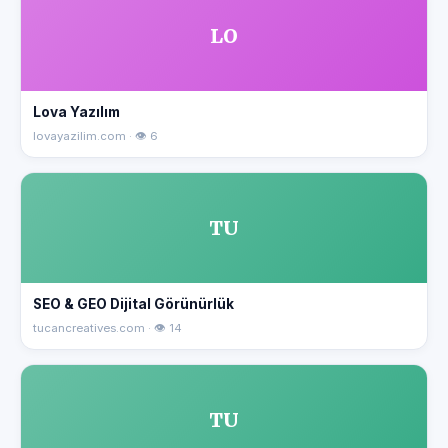
LO
Lova Yazılım
lovayazilim.com · 👁 6
TU
SEO & GEO Dijital Görünürlük
tucancreatives.com · 👁 14
TU