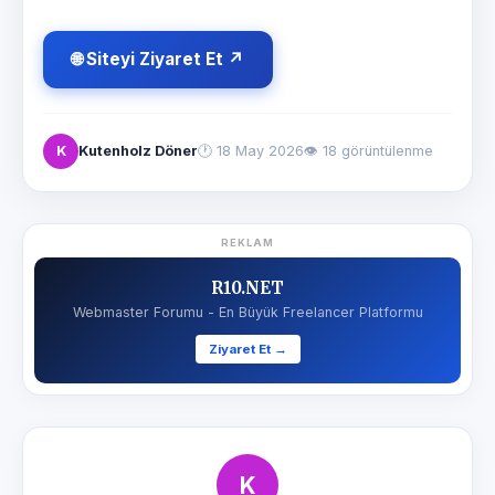
🌐 Siteyi Ziyaret Et ↗
K
Kutenholz Döner
🕐
18 May 2026
👁 18 görüntülenme
REKLAM
R10.NET
Webmaster Forumu - En Büyük Freelancer Platformu
Ziyaret Et →
K