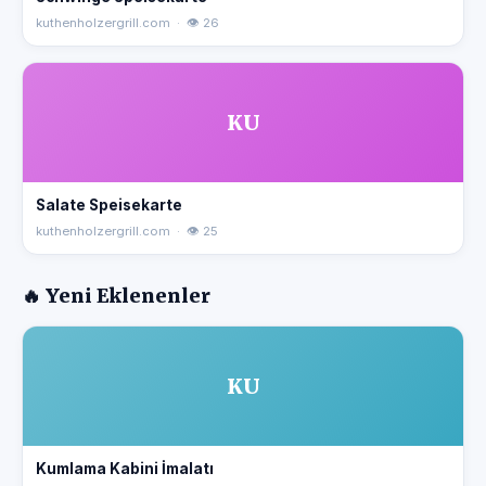
kuthenholzergrill.com · 👁 26
KU
Salate Speisekarte
kuthenholzergrill.com · 👁 25
🔥 Yeni Eklenenler
KU
Kumlama Kabini İmalatı