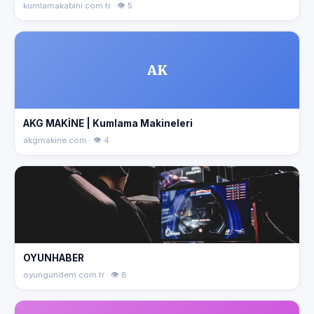
kumlamakabini.com.tr · 👁 5
AK
AKG MAKİNE | Kumlama Makineleri
akgmakine.com · 👁 4
OYUNHABER
oyungundem.com.tr · 👁 8