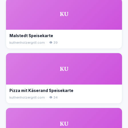
KU
Malstedt Speisekarte
kuthenholzergrill.com · 👁 39
KU
Pizza mit Käserand Speisekarte
kuthenholzergrill.com · 👁 34
KU