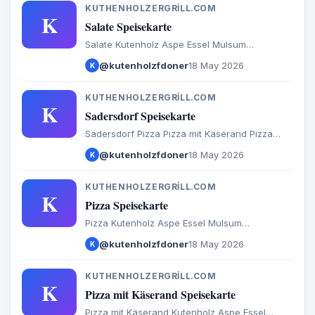
KUTHENHOLZERGRILL.COM
K
Salate Speisekarte
Salate Kutenholz Aspe Essel Mulsum
Sadersdorf Baaste Bredenbeck Brest Byhusen
@kutenholzfdoner
18 May 2026
K
Farven Fredenbeck Malstedt Wedel Bargstedt
Bevern Hesedorf Hagenah Ohrel Schwinge
KUTHENHOLZERGRILL.COM
K
Sadersdorf Speisekarte
Sadersdorf Pizza Pizza mit Käserand Pizza
Brötchen Calzone Baguette Döner Salate
@kutenholzfdoner
18 May 2026
K
Türkische Spezialitäten Aufläufe
Internationales Burger Extras Getränke
KUTHENHOLZERGRILL.COM
K
Pizza Speisekarte
Pizza Kutenholz Aspe Essel Mulsum
Sadersdorf Baaste Bredenbeck Brest Byhusen
@kutenholzfdoner
18 May 2026
K
Farven Fredenbeck Malstedt Wedel Bargstedt
Bevern Hesedorf Hagenah Ohrel Schwinge
KUTHENHOLZERGRILL.COM
K
Pizza mit Käserand Speisekarte
Pizza mit Käserand Kutenholz Aspe Essel