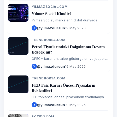
YILMAZSOCIAL.COM
Y
Yılmaz Social Kimdir?
Yılmaz Social, markaların dijital dünyada
büyümesini sağlayan bağımsız bir UGC ve
@yilmazdursun
19 May 2026
Y
influencer ajansıdır.
TRENDBORSA.COM
T
Petrol Fiyatlarındaki Dalgalanma Devam
Edecek mi?
OPEC+ kararları, talep göstergeleri ve jeopolitik
risklerin fiyatlara etkisi.
@yilmazdursun
19 May 2026
Y
TRENDBORSA.COM
T
FED Faiz Kararı Öncesi Piyasaların
Beklentileri
FED toplantısı öncesi piyasaların fiyatlamaya
yansıttığı senaryolar ve volatilite beklentisi.
@yilmazdursun
19 May 2026
Y
SOZEVI.COM