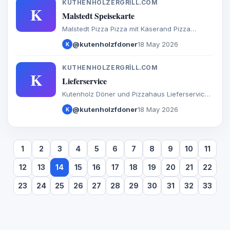
KUTHENHOLZERGRILL.COM
K
Malstedt Speisekarte
Malstedt Pizza Pizza mit Käserand Pizza
Brötchen Calzone Baguette Döner Salate
@kutenholzfdoner
18 May 2026
K
Türkische Spezialitäten Aufläufe
Internationales Burger Extras Getränke
KUTHENHOLZERGRILL.COM
K
Lieferservice
Kutenholz Döner und Pizzahaus Lieferservice
Donnerstag-Dienstags von 15:30 bis 21:30 Uhr,
@kutenholzfdoner
18 May 2026
K
Kutenholz,Aspe,Essel,Mulsum,Sadersdorf,Baaste,B
1
2
3
4
5
6
7
8
9
10
11
12
13
14
15
16
17
18
19
20
21
22
23
24
25
26
27
28
29
30
31
32
33