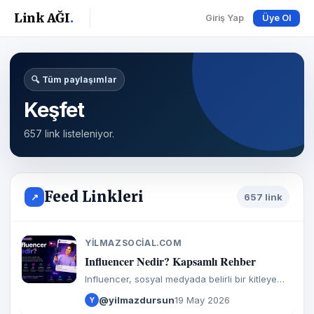
Link AĞI
.
Giriş Yap
Üye Ol
🔍 Tüm paylaşımlar
Keşfet
657 link listeleniyor.
Feed Linkleri
↗
657 link
YILMAZSOCIAL.COM
Y
Influencer Nedir? Kapsamlı Rehber
Influencer, sosyal medyada belirli bir kitleye
hitap eden ve takipçileri üzerinde etkisi olan
@yilmazdursun
19 May 2026
Y
kişidir.