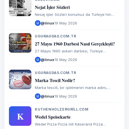
S
Nejat İşler Sözleri
Nesaj işler Sözleri konumuz da Türkiye'nin
sevilen oyuncularından biri olan Nejat İşler,
@linux
19 May 2026
U
sahne ve perde arkasında olağanüstü bir
yetenekle bilinirken, aynı
UGURAGDAS.COM.TR
U
27 Mayıs 1960 Darbesi Nasıl Gerçekleşti?
27 Mayıs 1960 askeri darbesi, Türkiye
Cumhuriyeti tarihinin en önemli siyasi kırılma
@linux
19 May 2026
U
noktalarından biri olarak kabul edilir. Demokrat
Parti (DP) iktidarı
UGURAGDAS.COM.TR
U
Marka Tescil Nedir?
Marka tescili, bir işletmenin marka adını,
logosunu veya diğer ayırt edici unsurlarını
@linux
19 May 2026
U
resmi olarak kaydettirerek koruma altına alması
sürecidir. Bu işlem,
KUTHENHOLZERGRILL.COM
K
Wedel Speisekarte
Wedel Pizza Pizza mit Käserand Pizza