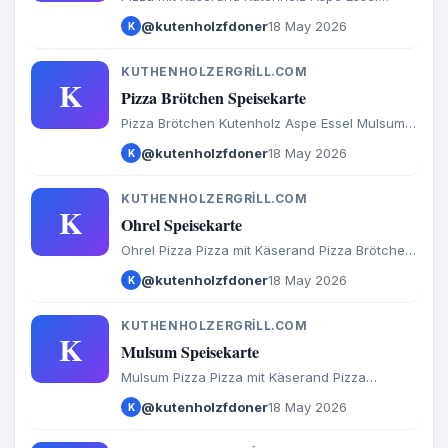
Mulsum Sadersdorf Baaste Bredenbeck Brest
@kutenholzfdoner
18 May 2026
K
Byhusen Farven Fredenbeck Malstedt Wedel
Bargstedt Bevern Hesedorf Hagenah Ohrel
Schwinge
KUTHENHOLZERGRILL.COM
K
Pizza Brötchen Speisekarte
Pizza Brötchen Kutenholz Aspe Essel Mulsum
Sadersdorf Baaste Bredenbeck Brest Byhusen
@kutenholzfdoner
18 May 2026
K
Farven Fredenbeck Malstedt Wedel Bargstedt
Bevern Hesedorf Hagenah Ohrel Schwinge
KUTHENHOLZERGRILL.COM
K
Ohrel Speisekarte
Ohrel Pizza Pizza mit Käserand Pizza Brötchen
Calzone Baguette Döner Salate Türkische
@kutenholzfdoner
18 May 2026
K
Spezialitäten Aufläufe Internationales Burger
Extras Getränke
KUTHENHOLZERGRILL.COM
K
Mulsum Speisekarte
Mulsum Pizza Pizza mit Käserand Pizza
Brötchen Calzone Baguette Döner Salate
@kutenholzfdoner
18 May 2026
K
Türkische Spezialitäten Aufläufe
Internationales Burger Extras Getränke