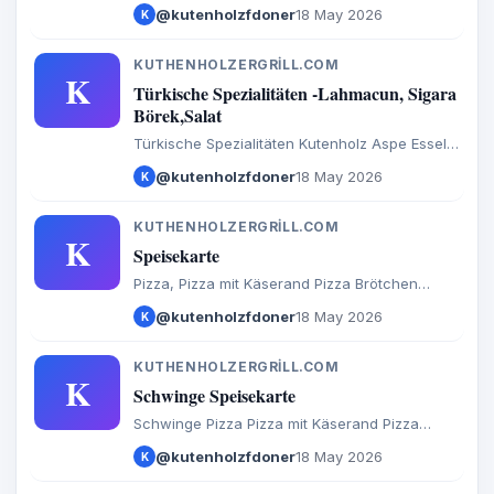
Brötchen Calzone Baguette Döner Salate
@kutenholzfdoner
18 May 2026
K
Türkische Spezialitäten Aufläufe
Internationales Burger Extras Getränke
KUTHENHOLZERGRILL.COM
K
Türkische Spezialitäten -Lahmacun, Sigara
Börek,Salat
Türkische Spezialitäten Kutenholz Aspe Essel
Mulsum Sadersdorf Baaste Bredenbeck Brest
@kutenholzfdoner
18 May 2026
K
Byhusen Farven Fredenbeck Malstedt Wedel
Bargstedt Bevern Hesedorf Hagenah Ohrel
Schwinge
KUTHENHOLZERGRILL.COM
K
Speisekarte
Pizza, Pizza mit Käserand Pizza Brötchen
Calzone Baguette Döner Salate Türkische
@kutenholzfdoner
18 May 2026
K
Spezialitäten Aufläufe Internationales Burger
Extras Getränke Speisekarte
KUTHENHOLZERGRILL.COM
K
Schwinge Speisekarte
Schwinge Pizza Pizza mit Käserand Pizza
Brötchen Calzone Baguette Döner Salate
@kutenholzfdoner
18 May 2026
K
Türkische Spezialitäten Aufläufe
Internationales Burger Extras Getränke