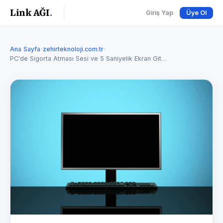
Link AĞI
.
Giriş Yap
Üye Ol
Ana Sayfa
›
zehirteknoloji.com.tr
›
PC'de Sigorta Atması Sesi ve 5 Saniyelik Ekran Git…