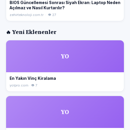
BIOS Güncellemesi Sonrası Siyah Ekran: Laptop Neden
Açılmaz ve Nasıl Kurtarılır?
zehirteknoloji.com.tr · 👁 27
🔥 Yeni Eklenenler
YO
En Yakın Vinç Kiralama
yolpro.com · 👁 7
YO