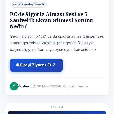
zehirteknoloji.com.tr
PC'de Sigorta Atması Sesi ve 5
Saniyelik Ekran Gitmesi Sorunu
Nedir?
Geçmiş olsun, o "tık" ya da sigorta atması benzeri ses
insanın gerçekten kalbini ağzına getirir. Bilgisayar
başında iş yaparken veya oyun oynarken aniden o
🌐 Siteyi Ziyaret Et ↗
Ö
Özdemir
🕐
20 May 2026
👁 21 görüntülenme
REKLAM