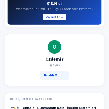
R10.NET
Webmaster Forumu - En Büyük Freelancer Platformu
Ziyaret Et →
Ö
Özdemir
@eyup
Profili Gör →
BU KIŞIDEN DAHA FAZLASI
Teknoloji Dünyasının Kalbi: İşletim Sistemleri