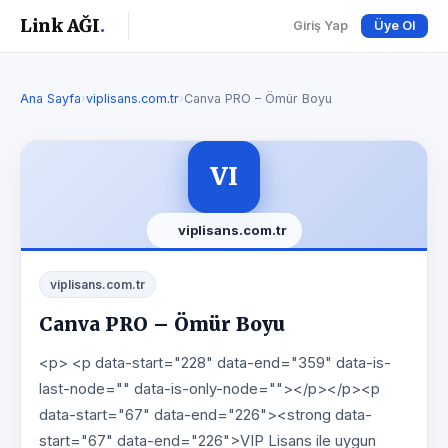
Link AĞI
.
Giriş Yap
Üye Ol
Ana Sayfa
›
viplisans.com.tr
›
Canva PRO – Ömür Boyu
VI
viplisans.com.tr
viplisans.com.tr
Canva PRO – Ömür Boyu
<p> <p data-start="228" data-end="359" data-is-
last-node="" data-is-only-node=""></p></p><p
data-start="67" data-end="226"><strong data-
start="67" data-end="226">VIP Lisans ile uygun