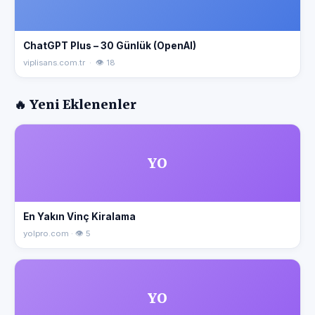
ChatGPT Plus – 30 Günlük (OpenAI)
viplisans.com.tr · 👁 18
🔥 Yeni Eklenenler
YO
En Yakın Vinç Kiralama
yolpro.com · 👁 5
YO