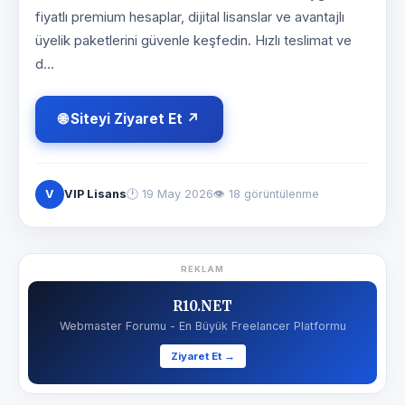
fiyatlı premium hesaplar, dijital lisanslar ve avantajlı
üyelik paketlerini güvenle keşfedin. Hızlı teslimat ve
d…
🌐 Siteyi Ziyaret Et ↗
V
VIP Lisans
🕐
19 May 2026
👁 18 görüntülenme
REKLAM
R10.NET
Webmaster Forumu - En Büyük Freelancer Platformu
Ziyaret Et →