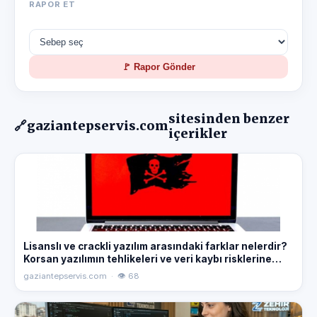
RAPOR ET
🚩 Rapor Gönder
sitesinden benzer
🔗
gaziantepservis.com
içerikler
Lisanslı ve crackli yazılım arasındaki farklar nelerdir?
Korsan yazılımın tehlikeleri ve veri kaybı risklerine
karşı bilmeniz gerekenler. Gaziantep bilgisayar teknik
gaziantepservis.com · 👁 68
servis rehberi.