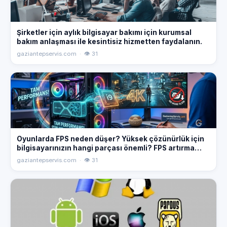
Şirketler için aylık bilgisayar bakımı için kurumsal
bakım anlaşması ile kesintisiz hizmetten faydalanın.
gaziantepservis.com · 👁 31
Oyunlarda FPS neden düşer? Yüksek çözünürlük için
bilgisayarınızın hangi parçası önemli? FPS artırma
yöntemleri hakkında bilgi alın.
gaziantepservis.com · 👁 31