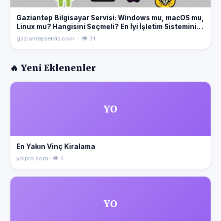
Gaziantep Bilgisayar Servisi: Windows mu, macOS mu,
Linux mu? Hangisini Seçmeli? En İyi İşletim Sistemini
Seçmek İçin İpuçları! #Windows #macOS #Linux
gaziantepservis.com · 👁 31
#Gaziantep #BilgisayarServisi
🔥 Yeni Eklenenler
YO
En Yakın Vinç Kiralama
yolpro.com · 👁 4
YO