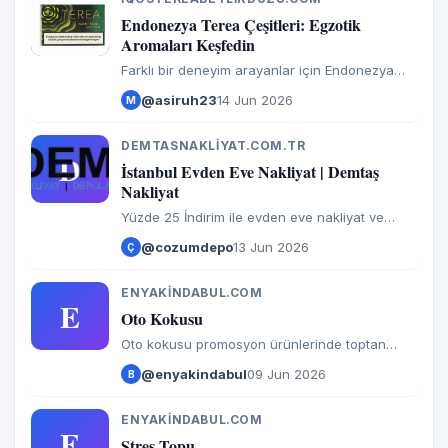
I
Endonezya Terea Çeşitleri: Egzotik
Aromaları Keşfedin
Farklı bir deneyim arayanlar için Endonezya
Terea çeşitleri! Egzotik aroma profilleri, orijinal
@asiruh23
14 Jun 2026
M
ürün garantisi ve hızlı teslimat avantajıyla
hemen inceleyin.
DEMTASNAKLIYAT.COM.TR
D
İstanbul Evden Eve Nakliyat | Demtaş
Nakliyat
Yüzde 25 İndirim ile evden eve nakliyat ve
istanbul evden eve nakliyat olarak şehiriçi ve
@cozumdepo
13 Jun 2026
Ç
şehirlerarası profesyonel çalışma
ENYAKINDABUL.COM
E
Oto Kokusu
Oto kokusu promosyon ürünlerinde toptan
üretim, ücretsiz grafik tasarım ve hızlı üretim
@enyakindabul
09 Jun 2026
B
avantajlarıyla hemen teklif alın.
ENYAKINDABUL.COM
E
Stres Topu