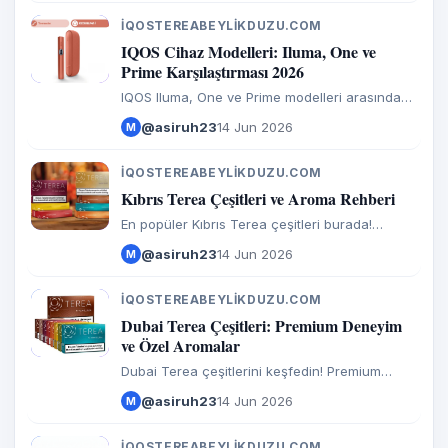
güvenli ödeme ile hemen sipariş ver.
IQOSTEREABEYLIKDUZU.COM
I
IQOS Cihaz Modelleri: Iluma, One ve
Prime Karşılaştırması 2026
IQOS Iluma, One ve Prime modelleri arasındaki
farklar nelerdir? Yeni nesil IQOS cihazları
@asiruh23
14 Jun 2026
M
hakkında detaylı inceleme, fiyatlar ve orijinal
ürün garantisi ile hemen inceleyin.
IQOSTEREABEYLIKDUZU.COM
I
Kıbrıs Terea Çeşitleri ve Aroma Rehberi
En popüler Kıbrıs Terea çeşitleri burada!
Amber, Sienna, Teak ve mentollü aromaları
@asiruh23
14 Jun 2026
M
keşfedin. Orijinal ürün garantisi ve 1 saatte hızlı
kurye teslimatı ile hemen sipariş verin.
IQOSTEREABEYLIKDUZU.COM
I
Dubai Terea Çeşitleri: Premium Deneyim
ve Özel Aromalar
Dubai Terea çeşitlerini keşfedin! Premium
kalite, zengin aroma profili ve orijinal ürün
@asiruh23
14 Jun 2026
M
garantisi ile tanışın. Hızlı kurye teslimatı ile
hemen sipariş verin.
IQOSTEREABEYLIKDUZU.COM