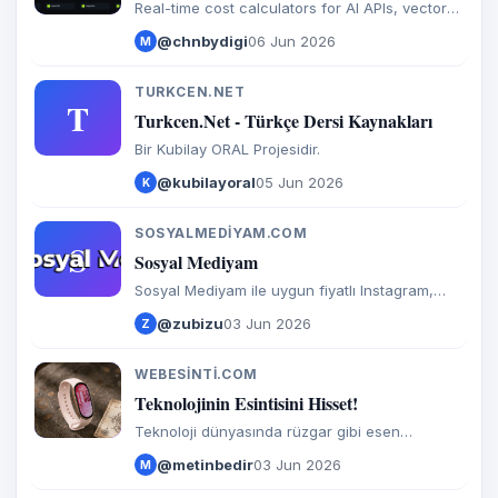
Real-time cost calculators for AI APIs, vector
databases, image generation, and SaaS
@chnbydigi
06 Jun 2026
M
payment processors.
TURKCEN.NET
T
Turkcen.Net - Türkçe Dersi Kaynakları
Bir Kubilay ORAL Projesidir.
@kubilayoral
05 Jun 2026
K
SOSYALMEDIYAM.COM
S
Sosyal Mediyam
Sosyal Mediyam ile uygun fiyatlı Instagram,
TikTok, YouTube, Telegram ve diğer sosyal
@zubizu
03 Jun 2026
Z
medyam servislerine hızlı erişin. En ucuz Türk
SMM panel sağlayıcısı ile güvenilir, kaliteli ve
otomatik sosyal medya hizmetleri alın.
WEBESINTI.COM
W
Teknolojinin Esintisini Hisset!
Teknoloji dünyasında rüzgar gibi esen
haberler, incelemeler ve rehberler! Oyun,
@metinbedir
03 Jun 2026
M
Mobil, Yapay Zeka ve daha fazlası burada..