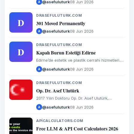
@asefuluturk
08 Jun 2026
A
hacim simülasyonu ile doğal ve estetik
sonuçları Op. Dr. Asef Ulutürk ile keşfedin.
DRASEFULUTURK.COM
D
301 Moved Permanently
@asefuluturk
08 Jun 2026
A
DRASEFULUTURK.COM
D
Kapalı Burun Estetiği Edirne
Edirne’de estetik ve plastik cerrahi hizmetleri.
Kapalı burun estetiği, dolgu, botoks ve yüz
@asefuluturk
08 Jun 2026
A
gençleştirme uygulamaları için Op. Dr. Asef
Ulutürk ile iletişime geçin.
DRASEFULUTURK.COM
D
Op. Dr. Asef Ulutürk
2017 Yılın Doktoru Op. Dr. Asef Ulutürk,
Edirne’deki kliniğinde kapalı teknik burun
@asefuluturk
08 Jun 2026
A
estetiği, yüz ve vücut cerrahisi alanında
uluslararası standartlarda hizmet sunmaktadır.
APICALCULATORS.COM
A
Free LLM & API Cost Calculators 2026