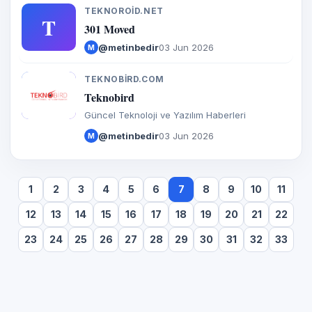
TEKNOROID.NET
T
301 Moved
@metinbedir
03 Jun 2026
M
TEKNOBIRD.COM
T
Teknobird
Güncel Teknoloji ve Yazılım Haberleri
@metinbedir
03 Jun 2026
M
1
2
3
4
5
6
7
8
9
10
11
12
13
14
15
16
17
18
19
20
21
22
23
24
25
26
27
28
29
30
31
32
33