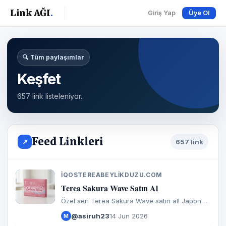
Link AĞI
.
Giriş Yap
Üye Ol
🔍 Tüm paylaşımlar
Keşfet
657 link listeleniyor.
Feed Linkleri
↗
657 link
IQOSTEREABEYLIKDUZU.COM
I
Terea Sakura Wave Satın Al
Özel seri Terea Sakura Wave satın al! Japon
kiraz çiçeği esintileriyle benzersiz ve ferah bir
@asiruh23
14 Jun 2026
M
içim deneyimi. %100 orijinal, hızlı kargo ve