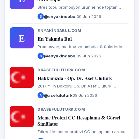
Stres topu promosyon ürünlerinde toptan
üretim, ücretsiz grafik tasarım ve hızlı üretim
@enyakindabul
09 Jun 2026
B
avantajlarıyla hemen teklif alın.
ENYAKINDABUL.COM
E
En Yakında Bul
Promosyon, matbaa ve ambalaj ürünlerinde
kurumsal çözümler. Kartvizit, stres topu ve
@enyakindabul
09 Jun 2026
B
daha fazlası için hızlı ve profesyonel hizmet En
Yakında Bul’da.
DRASEFULUTURK.COM
D
Hakkımızda - Op. Dr. Asef Ulutürk
2017 Yılın Doktoru Op. Dr. Asef Ulutürk,
Edirne’deki kliniğinde kapalı teknik burun
@asefuluturk
08 Jun 2026
A
estetiği, yüz ve vücut cerrahisi alanında
uluslararası standartlarda hizmet sunmaktadır.
DRASEFULUTURK.COM
D
Meme Protezi CC Hesaplama & Görsel
Simülator
Edirne’de meme protezi CC hesaplama aracı
ile yeni sütyen bedeninizi öğrenin. Silikon