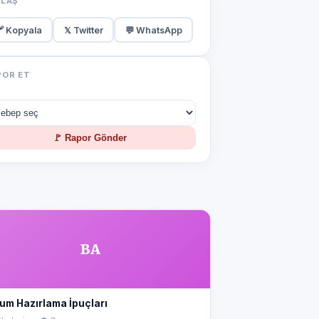
YLAŞ
 Kopyala
𝕏 Twitter
💬 WhatsApp
POR ET
🚩 Rapor Gönder
BA
um Hazırlama İpuçları