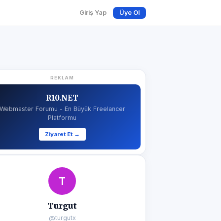
Giriş Yap
Üye Ol
REKLAM
R10.NET
Webmaster Forumu - En Büyük Freelancer
Platformu
Ziyaret Et →
T
Turgut
@turgutx