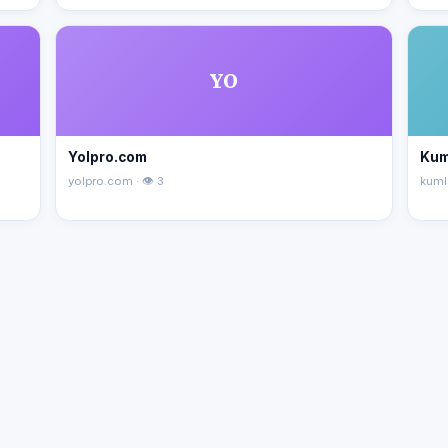
YO
Yolpro.com
Kum
yolpro.com · 👁 3
kuml