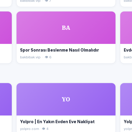
bakbibak.vip · 👁 7
bakbi
BA
Spor Sonrası Beslenme Nasıl Olmalıdır
Evd
bakbibak.vip · 👁 6
bakbi
YO
Yolpro | En Yakın Evden Eve Nakliyat
Yolp
yolpro.com · 👁 4
yolpr