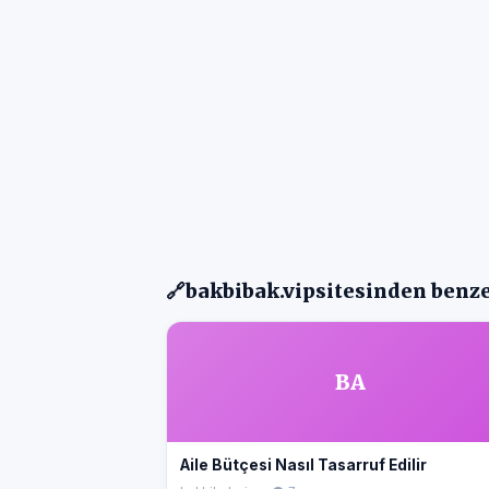
🔗
bakbibak.vip
sitesinden benze
BA
Aile Bütçesi Nasıl Tasarruf Edilir