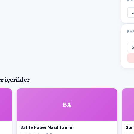
PA

RA
r içerikler
BA
Sahte Haber Nasıl Tanınır
Sun