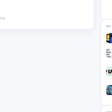
enme
BU 