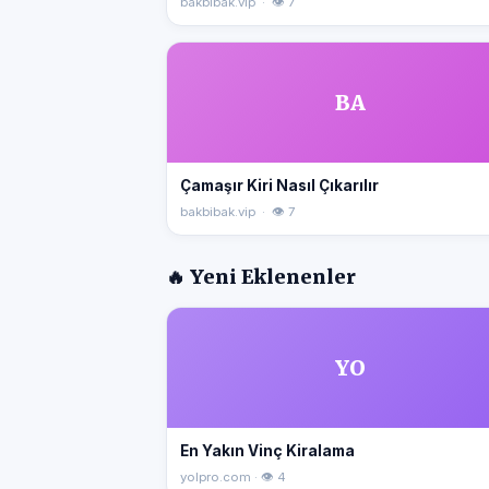
bakbibak.vip · 👁 7
BA
Çamaşır Kiri Nasıl Çıkarılır
bakbibak.vip · 👁 7
🔥 Yeni Eklenenler
YO
En Yakın Vinç Kiralama
yolpro.com · 👁 4