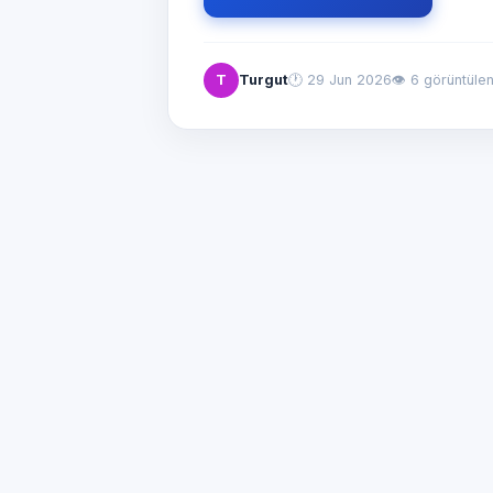
T
Turgut
🕐
29 Jun 2026
👁 6 görüntül