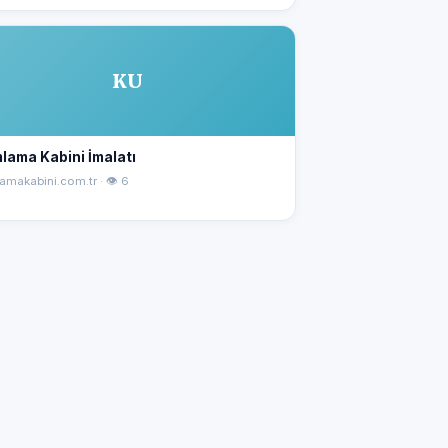
KU
lama Kabini İmalatı
amakabini.com.tr · 👁 6