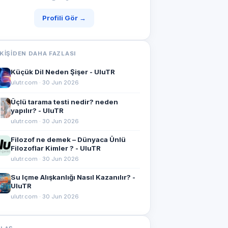
Profili Gör →
KIŞIDEN DAHA FAZLASI
Küçük Dil Neden Şişer - UluTR
ulutr.com · 30 Jun 2026
Üçlü tarama testi nedir? neden
yapılır? - UluTR
ulutr.com · 30 Jun 2026
Filozof ne demek – Dünyaca Ünlü
Filozoflar Kimler ? - UluTR
ulutr.com · 30 Jun 2026
Su Içme Alışkanlığı Nasıl Kazanılır? -
UluTR
ulutr.com · 30 Jun 2026