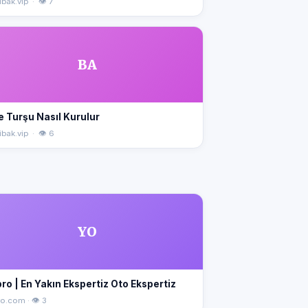
bak.vip · 👁 7
BA
e Turşu Nasıl Kurulur
bak.vip · 👁 6
YO
ro | En Yakın Ekspertiz Oto Ekspertiz
o.com · 👁 3