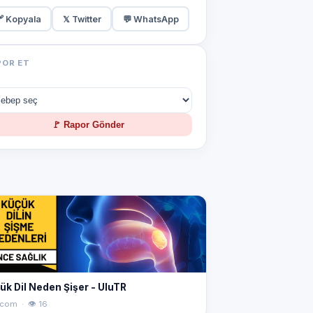
 Kopyala
𝕏 Twitter
💬 WhatsApp
POR ET
🚩 Rapor Gönder
ük Dil Neden Şişer - UluTR
.com · 👁 16