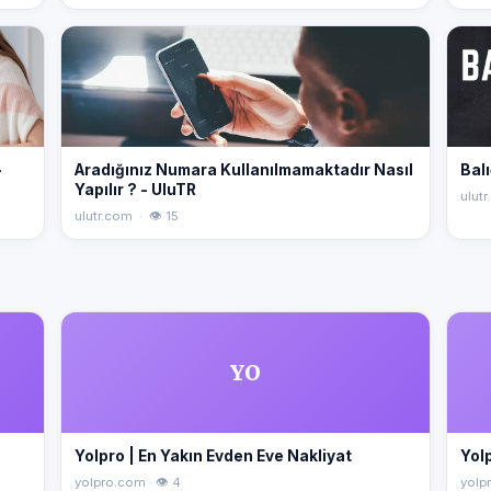
-
Aradığınız Numara Kullanılmamaktadır Nasıl
Balı
Yapılır ? - UluTR
ulutr
ulutr.com · 👁 15
YO
Yolpro | En Yakın Evden Eve Nakliyat
Yolp
yolpro.com · 👁 4
yolpr