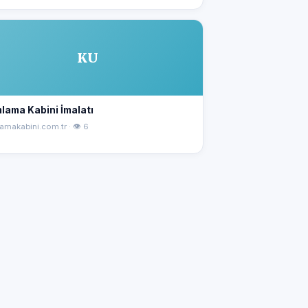
KU
lama Kabini İmalatı
amakabini.com.tr · 👁 6