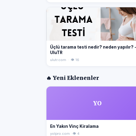
Üçlü tarama testi nedir? neden yapılır? 
UluTR
ulutr.com · 👁 16
🔥 Yeni Eklenenler
YO
En Yakın Vinç Kiralama
yolpro.com · 👁 4