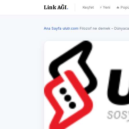
Link AĞI
.
Keşfet
⚡ Yeni
🔥 Popü
Ana Sayfa
›
ulutr.com
›
Filozof ne demek – Dünyaca 