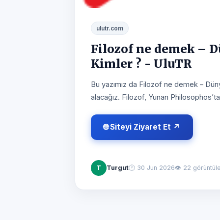
ulutr.com
Filozof ne demek – D
Kimler ? - UluTR
Bu yazımız da Filozof ne demek – Dünya
alacağız. Filozof, Yunan Philosophos’ta
🌐 Siteyi Ziyaret Et ↗
T
Turgut
🕐
30 Jun 2026
👁 22 görüntü