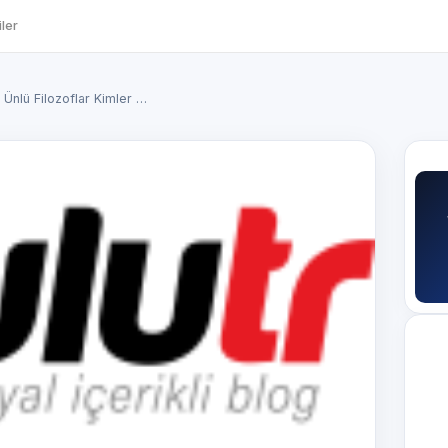
ler
Ünlü Filozoflar Kimler …