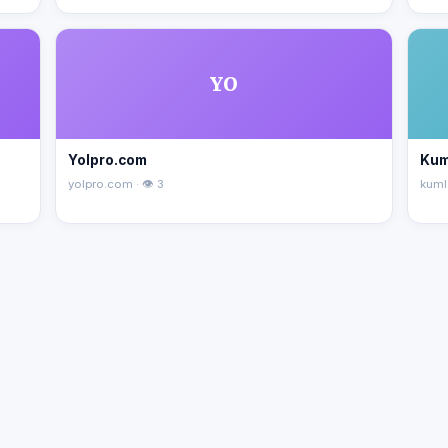
YO
Yolpro.com
Kum
yolpro.com · 👁 3
kuml