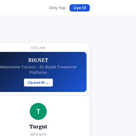
Giriş Yap
Üye Ol
REKLAM
R10.NET
Webmaster Forumu - En Büyük Freelancer
Platformu
Ziyaret Et →
T
Turgut
@turgutx