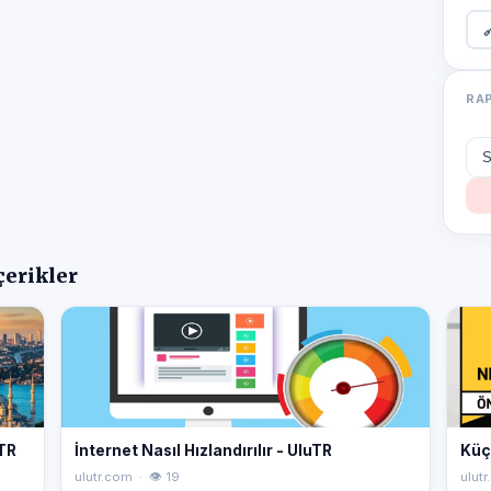

RA
çerikler
uTR
İnternet Nasıl Hızlandırılır - UluTR
Küç
ulutr.com · 👁 19
ulutr