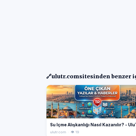
🔗
ulutr.com
sitesinden benzer i
Su Içme Alışkanlığı Nasıl Kazanılır? - Ul
ulutr.com · 👁 19