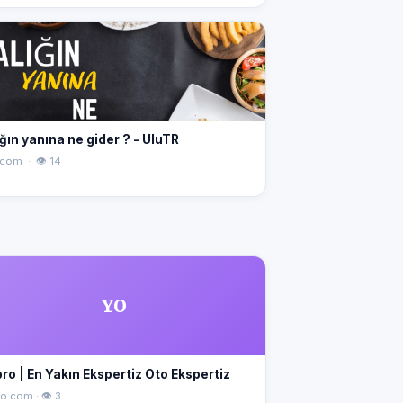
ğın yanına ne gider ? - UluTR
.com · 👁 14
YO
ro | En Yakın Ekspertiz Oto Ekspertiz
o.com · 👁 3