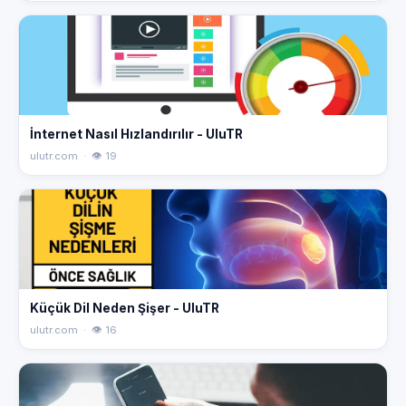
İnternet Nasıl Hızlandırılır - UluTR
ulutr.com · 👁 19
Küçük Dil Neden Şişer - UluTR
ulutr.com · 👁 16