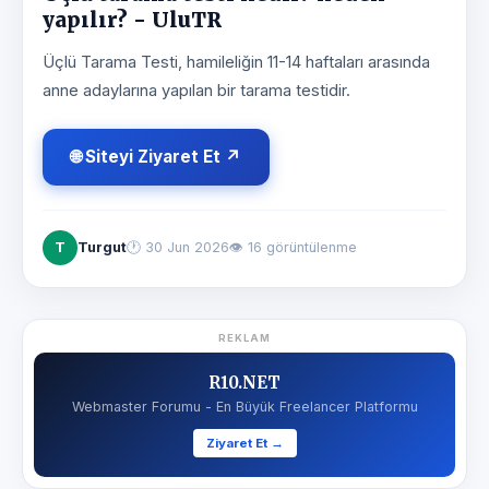
yapılır? - UluTR
Üçlü Tarama Testi, hamileliğin 11-14 haftaları arasında
anne adaylarına yapılan bir tarama testidir.
🌐 Siteyi Ziyaret Et ↗
T
Turgut
🕐
30 Jun 2026
👁 16 görüntülenme
REKLAM
R10.NET
Webmaster Forumu - En Büyük Freelancer Platformu
Ziyaret Et →