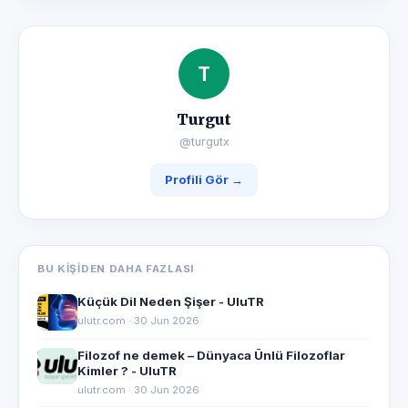
T
Turgut
@turgutx
Profili Gör →
BU KIŞIDEN DAHA FAZLASI
Küçük Dil Neden Şişer - UluTR
ulutr.com · 30 Jun 2026
Filozof ne demek – Dünyaca Ünlü Filozoflar
Kimler ? - UluTR
ulutr.com · 30 Jun 2026