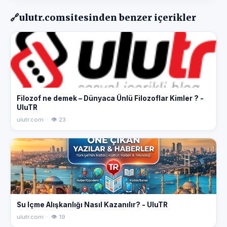
🔗
ulutr.com
sitesinden benzer içerikler
Filozof ne demek – Dünyaca Ünlü Filozoflar Kimler ? -
UluTR
ulutr.com · 👁 23
Su Içme Alışkanlığı Nasıl Kazanılır? - UluTR
ulutr.com · 👁 19