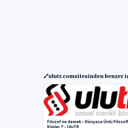
🔗
ulutr.com
sitesinden benzer i
Filozof ne demek – Dünyaca Ünlü Filozof
Kimler ? - UluTR