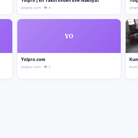
Yolpro | En Yakın Evden Eve Nakliyat
Yolp
yolpro.com · 👁 4
yolpr
YO
Yolpro.com
Kum
yolpro.com · 👁 3
kuml