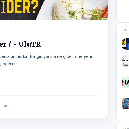
BU 
er ? - UluTR
deniz ürünüdür. Balığın yanına ne gider ? ne yenir
 geldiniz.
enme