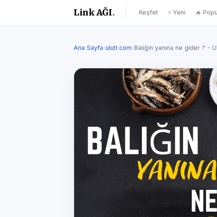
Link AĞI
.
Keşfet
⚡ Yeni
🔥 Popü
Ana Sayfa
›
ulutr.com
›
Balığın yanına ne gider ? - 