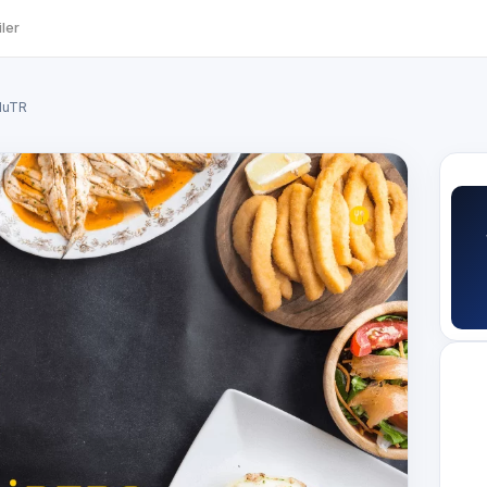
ler
UluTR