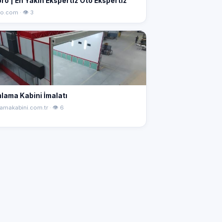
ro | En Yakın Ekspertiz Oto Ekspertiz
o.com · 👁 3
lama Kabini İmalatı
amakabini.com.tr · 👁 6