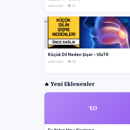
ulutr.com · 👁 21
Küçük Dil Neden Şişer - UluTR
ulutr.com · 👁 16
🔥 Yeni Eklenenler
YO