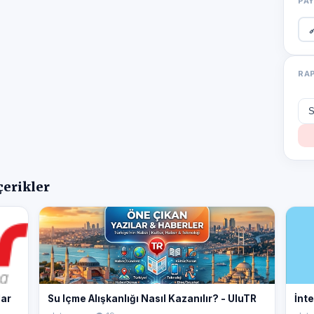
PA

RA
çerikler
lar
Su Içme Alışkanlığı Nasıl Kazanılır? - UluTR
İnte