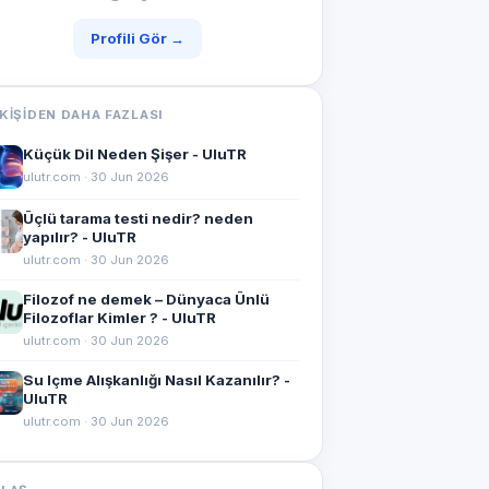
Profili Gör →
KIŞIDEN DAHA FAZLASI
Küçük Dil Neden Şişer - UluTR
ulutr.com · 30 Jun 2026
Üçlü tarama testi nedir? neden
yapılır? - UluTR
ulutr.com · 30 Jun 2026
Filozof ne demek – Dünyaca Ünlü
Filozoflar Kimler ? - UluTR
ulutr.com · 30 Jun 2026
Su Içme Alışkanlığı Nasıl Kazanılır? -
UluTR
ulutr.com · 30 Jun 2026