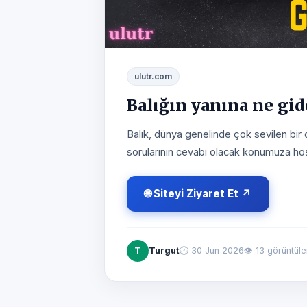
ulutr.com
Balığın yanına ne gid
Balık, dünya genelinde çok sevilen bir 
sorularının cevabı olacak konumuza hoş
🌐 Siteyi Ziyaret Et ↗
T
Turgut
🕐
30 Jun 2026
👁 13 görüntül