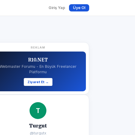
Giriş Yap
Üye Ol
REKLAM
R10.NET
Webmaster Forumu - En Büyük Freelancer
Platformu
Ziyaret Et →
T
Turgut
@turgutx