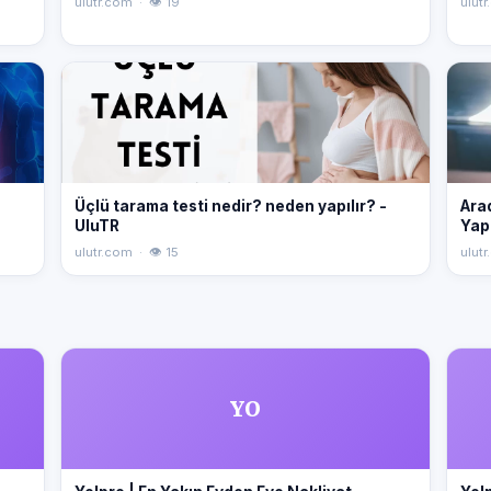
ulutr.com · 👁 19
ulutr
Üçlü tarama testi nedir? neden yapılır? -
Ara
UluTR
Yapı
ulutr.com · 👁 15
ulutr
YO