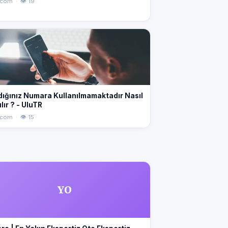
.com · 👁 19
dığınız Numara Kullanılmamaktadır Nasıl
lır ? - UluTR
.com · 👁 15
YO