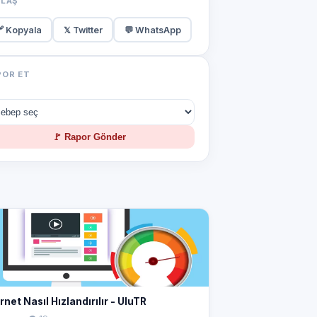
YLAŞ
 Kopyala
𝕏 Twitter
💬 WhatsApp
POR ET
🚩 Rapor Gönder
rnet Nasıl Hızlandırılır - UluTR